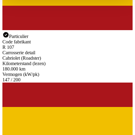
haben oder die sie im Rahmen Ihrer Nutzung der Dienste
gesammelt haben.
Datenschutzerklärung
Particulier
Code fabrikant
R 107
Carrosserie detail
Cabriolet (Roadster)
Kilometerstand (lezen)
180.000 km
Vermogen (kW/pk)
147 / 200