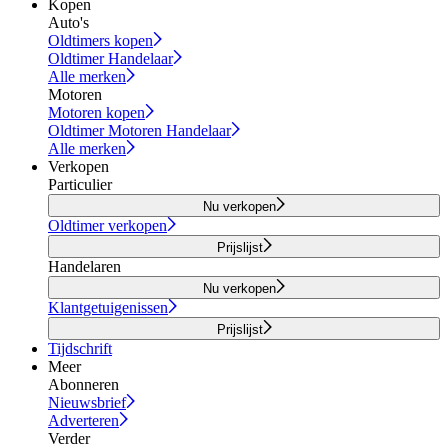
Kopen
Auto's
Oldtimers kopen
Oldtimer Handelaar
Alle merken
Motoren
Motoren kopen
Oldtimer Motoren Handelaar
Alle merken
Verkopen
Particulier
Nu verkopen
Oldtimer verkopen
Prijslijst
Handelaren
Nu verkopen
Klantgetuigenissen
Prijslijst
Tijdschrift
Meer
Abonneren
Nieuwsbrief
Adverteren
Verder