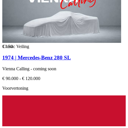
1
Classic Veiling
/
50
1974 | Mercedes-Benz 280 SL
Vienna Calling - coming soon
€ 90.000 - € 120.000
Voorvertoning