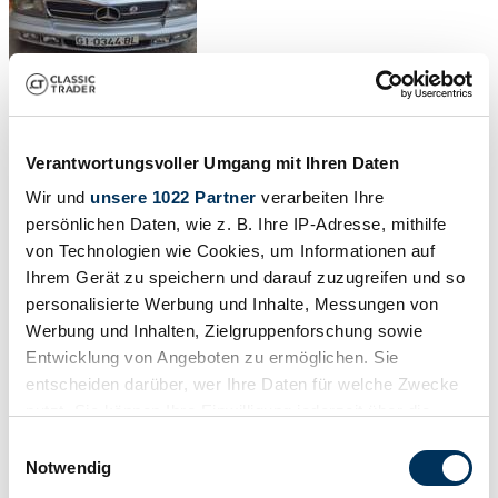
Verantwortungsvoller Umgang mit Ihren Daten
Wir und
unsere 1022 Partner
verarbeiten Ihre
persönlichen Daten, wie z. B. Ihre IP-Adresse, mithilfe
von Technologien wie Cookies, um Informationen auf
Ihrem Gerät zu speichern und darauf zuzugreifen und so
personalisierte Werbung und Inhalte, Messungen von
Werbung und Inhalten, Zielgruppenforschung sowie
Entwicklung von Angeboten zu ermöglichen. Sie
entscheiden darüber, wer Ihre Daten für welche Zwecke
nutzt. Sie können Ihre Einwilligung jederzeit über die
Cookie-Erklärung oder durch Klicken auf das Privacy
Einwilligungsauswahl
Trigger Symbol ändern oder widerrufen
Notwendig