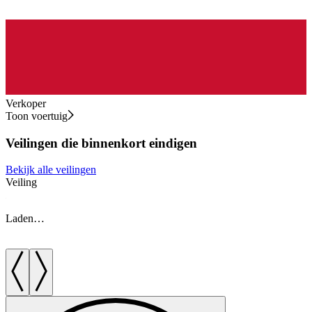
Verkoper
Toon voertuig
Veilingen die binnenkort eindigen
Bekijk alle veilingen
Veiling
V
Laden…