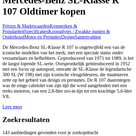
107 Oldtimer kopen
Prijzen & Marktwaarden
Kenmerken &
Populariteit
Specificaties
Koopadvies / Zwakke punten &
Onderhoud
Motor en Prestaties
Design
Samenvatting
De Mercedes-Benz SL-Klasse R 107 is ongetwijfeld een van de
iconische modellen van het merk, met een speciale status onder
verzamelaars en liefhebbers. Geproduceerd van 1971 tot 1989, is het
de langst lopende SL-serie. Oorspronkelijk geïntroduceerd in 1952
met een focus op autosport, omvatte de SL-Klasse de legendarische
300 SL (W 198) met zijn iconische vleugeldeuren, die maatstaven
zette op het gebied van design en prestaties. De R 107 daarentegen
was de enige cabriolet van zijn tijd die werd aangeboden met een
reeks motoren, van een 2,8-liter zes-in-lijn tot een krachtige 5,6-liter
V8.
Lees meer
Zoekresultaten
143 aanbiedingen gevonden voor je zoekopdracht