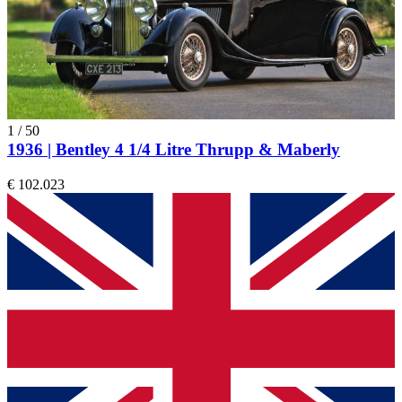
1
/
50
1936 | Bentley 4 1/4 Litre Thrupp & Maberly
€ 102.023