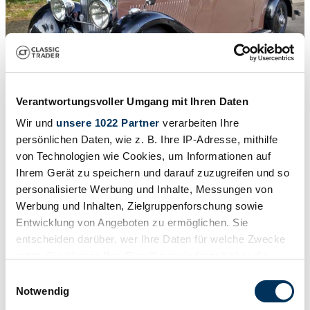
Verantwortungsvoller Umgang mit Ihren Daten
Wir und
unsere 1022 Partner
verarbeiten Ihre
1
/
50
persönlichen Daten, wie z. B. Ihre IP-Adresse, mithilfe
1939 | Bentley 4 1/4 Litre
von Technologien wie Cookies, um Informationen auf
€ 55.967
Ihrem Gerät zu speichern und darauf zuzugreifen und so
personalisierte Werbung und Inhalte, Messungen von
Werbung und Inhalten, Zielgruppenforschung sowie
Entwicklung von Angeboten zu ermöglichen. Sie
entscheiden darüber, wer Ihre Daten für welche Zwecke
nutzt. Sie können Ihre Einwilligung jederzeit über die
Cookie-Erklärung oder durch Klicken auf das Privacy
Einwilligungsauswahl
Trigger Symbol ändern oder widerrufen
Notwendig