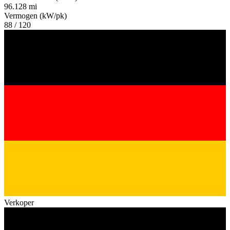
96.128 mi
Vermogen (kW/pk)
88 / 120
Verkoper