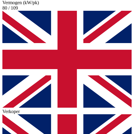
Vermogen (kW/pk)
80 / 109
Verkoper