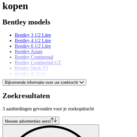
kopen
Bentley models
Bentley 3 1/2 Litre
Bentley 4 1/2 Litre
Bentley 6 1/2 Litre
Bentley Azure
Bentley Continental
Bentley Continental GT
Bentley Mark VI
Bentley R-Type
Bentley S 1
Bijkomende informatie over uw zoektocht
Bentley S 2
Bentley S 3
Zoekresultaten
Bentley Turbo R
3 aanbiedingen gevonden voor je zoekopdracht
Nieuwe advertenties eerst