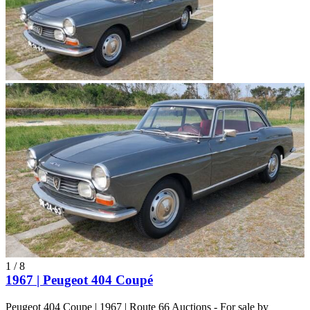
1
/
8
1967 | Peugeot 404 Coupé
Peugeot 404 Coupe | 1967 | Route 66 Auctions - For sale by