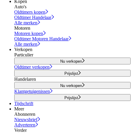
Kopen
Auto's
Oldtimers kopen
Oldtimer Handelaar
Alle merken
Motoren
Motoren kopen
Oldtimer Motoren Handelaar
Alle merken
Verkopen
Particulier
Nu verkopen
Oldtimer verkopen
Prijslijst
Handelaren
Nu verkopen
Klantgetuigenissen
Prijslijst
Tijdschrift
Meer
Abonneren
Nieuwsbrief
Adverteren
Verder