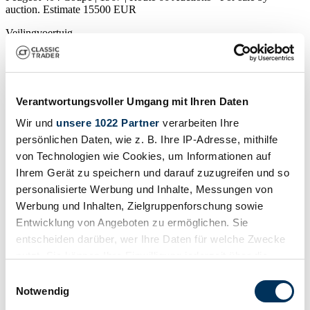
auction. Estimate 15500 EUR
Veilingvoertuig
Verantwortungsvoller Umgang mit Ihren Daten
Wir und
unsere 1022 Partner
verarbeiten Ihre
persönlichen Daten, wie z. B. Ihre IP-Adresse, mithilfe
von Technologien wie Cookies, um Informationen auf
Ihrem Gerät zu speichern und darauf zuzugreifen und so
personalisierte Werbung und Inhalte, Messungen von
Werbung und Inhalten, Zielgruppenforschung sowie
Entwicklung von Angeboten zu ermöglichen. Sie
entscheiden darüber, wer Ihre Daten für welche Zwecke
nutzt. Sie können Ihre Einwilligung jederzeit über die
Veilinghuis
Cookie-Erklärung oder durch Klicken auf das Privacy
Einwilligungsauswahl
Carrosserie detail
Trigger Symbol ändern oder widerrufen
Notwendig
Coupé (Coupe)
Kilometerstand (lezen)