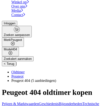
Winkel op
Over ons
Media
Contact
Inloggen
Zoeken aanpassen
Merk
Peugeot
Model
404
Zoekalert aanmaken
|
< Terug
Oldtimer
Peugeot
Peugeot 404
(5 aanbiedingen)
Peugeot 404 oldtimer kopen
Prijzen & Marktwaarden
Geschiedenis
Bijzonderheden
Technische