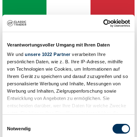
Verantwortungsvoller Umgang mit Ihren Daten
Wir und
unsere 1022 Partner
verarbeiten Ihre
persönlichen Daten, wie z. B. Ihre IP-Adresse, mithilfe
von Technologien wie Cookies, um Informationen auf
Ihrem Gerät zu speichern und darauf zuzugreifen und so
personalisierte Werbung und Inhalte, Messungen von
Venditore
Werbung und Inhalten, Zielgruppenforschung sowie
Tipo
Entwicklung von Angeboten zu ermöglichen. Sie
Scooter
entscheiden darüber, wer Ihre Daten für welche Zwecke
Chilometraggio (lettura)
1000 km
nutzt. Sie können Ihre Einwilligung jederzeit über die
Potenza (kW/CV)
Cookie-Erklärung oder durch Klicken auf das Privacy
Einwilligungsauswahl
2 / 3
Trigger Symbol ändern oder widerrufen
Notwendig