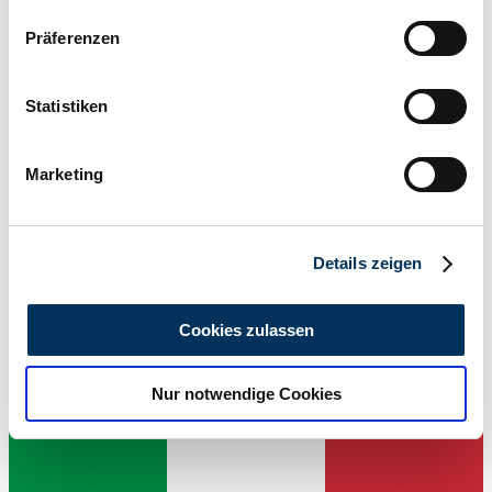
Wenn Sie es erlauben, würden wir auch gerne:
Präferenzen
Informationen über Ihre geografische Lage
erfassen, welche bis auf einige Meter genau sein
können
Statistiken
Ihr Gerät durch aktives Scannen nach
bestimmten Merkmalen (Fingerprinting) identifizieren
Marketing
Erfahren Sie mehr darüber, wie Ihre persönlichen Daten
verarbeitet werden, und legen Sie Ihre Präferenzen im
Abschnitt Einzelheiten
fest.
Details zeigen
Wir verwenden Cookies, um Inhalte und Anzeigen zu
personalisieren, Funktionen für soziale Medien anbieten
Venditore
Cookies zulassen
zu können und die Zugriffe auf unsere Website zu
analysieren. Außerdem geben wir Informationen zu Ihrer
Nur notwendige Cookies
Verwendung unserer Website an unsere Partner für
soziale Medien, Werbung und Analysen weiter. Unsere
Partner führen diese Informationen möglicherweise mit
weiteren Daten zusammen, die Sie ihnen bereitgestellt