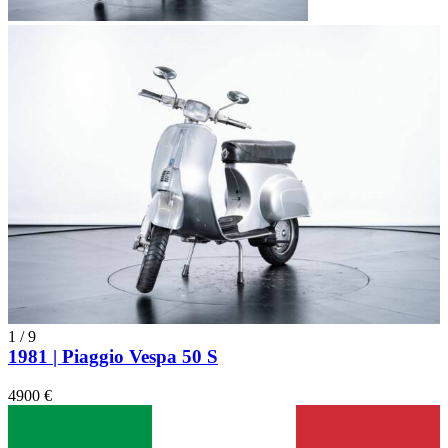
1
/
9
1981 | Piaggio Vespa 50 S
4900 €