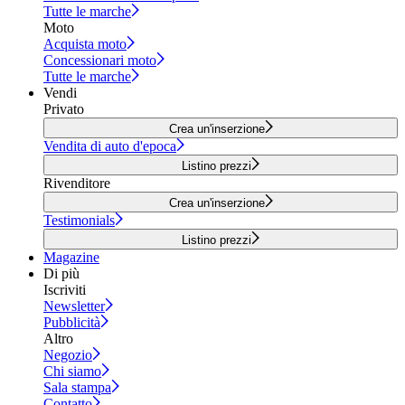
Tutte le marche
Moto
Acquista moto
Concessionari moto
Tutte le marche
Vendi
Privato
Crea un'inserzione
Vendita di auto d'epoca
Listino prezzi
Rivenditore
Crea un'inserzione
Testimonials
Listino prezzi
Magazine
Di più
Iscriviti
Newsletter
Pubblicità
Altro
Negozio
Chi siamo
Sala stampa
Contatto