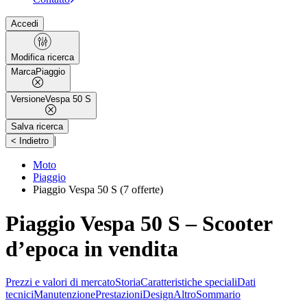
Accedi
Modifica ricerca
Marca
Piaggio
Versione
Vespa 50 S
Salva ricerca
|
< Indietro
Moto
Piaggio
Piaggio Vespa 50 S
(7 offerte)
Piaggio Vespa 50 S – Scooter
d’epoca in vendita
Prezzi e valori di mercato
Storia
Caratteristiche speciali
Dati
tecnici
Manutenzione
Prestazioni
Design
Altro
Sommario