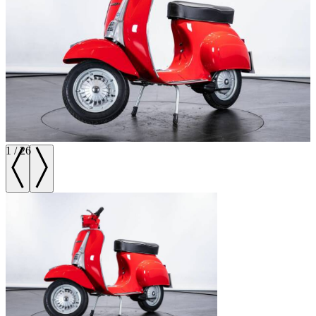
1
/
26