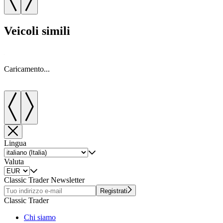
Veicoli simili
Caricamento...
C
Lingua
Valuta
Classic Trader Newsletter
Registrati
Classic Trader
Chi siamo