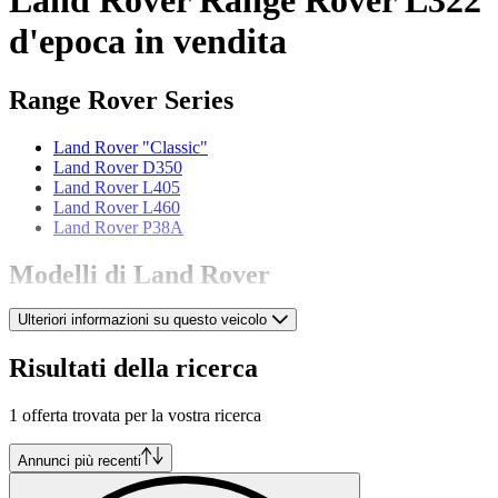
d'epoca in vendita
Range Rover Series
Land Rover "Classic"
Land Rover D350
Land Rover L405
Land Rover L460
Land Rover P38A
Modelli di Land Rover
Ulteriori informazioni su questo veicolo
Land Rover 109
Land Rover 80
Land Rover 86
Risultati della ricerca
Land Rover 88
Land Rover Defender
1 offerta trovata per la vostra ricerca
Land Rover Discovery
Land Rover Forward Control
Land Rover Range Rover Evoque
Annunci più recenti
Land Rover Range Rover Sport