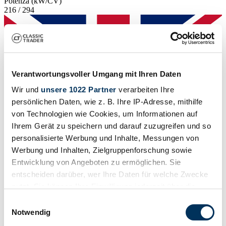
Potenza (kW/CV)
216 / 294
Verantwortungsvoller Umgang mit Ihren Daten
Wir und
unsere 1022 Partner
verarbeiten Ihre
persönlichen Daten, wie z. B. Ihre IP-Adresse, mithilfe
von Technologien wie Cookies, um Informationen auf
Ihrem Gerät zu speichern und darauf zuzugreifen und so
personalisierte Werbung und Inhalte, Messungen von
Werbung und Inhalten, Zielgruppenforschung sowie
Entwicklung von Angeboten zu ermöglichen. Sie
entscheiden darüber, wer Ihre Daten für welche Zwecke
Venditore
nutzt. Sie können Ihre Einwilligung jederzeit über die
Cookie-Erklärung oder durch Klicken auf das Privacy
Einwilligungsauswahl
Trigger Symbol ändern oder widerrufen
Notwendig