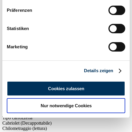
Wenn Sie es erlauben, würden wir auch gerne:
Präferenzen
Informationen über Ihre geografische Lage
erfassen, welche bis auf einige Meter genau sein
können
Statistiken
Ihr Gerät durch aktives Scannen nach
bestimmten Merkmalen (Fingerprinting) identifizieren
Marketing
Erfahren Sie mehr darüber, wie Ihre persönlichen Daten
verarbeitet werden, und legen Sie Ihre Präferenzen im
Abschnitt Einzelheiten
fest.
Details zeigen
Wir verwenden Cookies, um Inhalte und Anzeigen zu
personalisieren, Funktionen für soziale Medien anbieten
Cookies zulassen
zu können und die Zugriffe auf unsere Website zu
analysieren. Außerdem geben wir Informationen zu Ihrer
Privato
Nur notwendige Cookies
Verwendung unserer Website an unsere Partner für
Serie di fabbricazione
Typ 327
soziale Medien, Werbung und Analysen weiter. Unsere
Tipo carrozzeria
Partner führen diese Informationen möglicherweise mit
Cabriolet (Decappottabile)
weiteren Daten zusammen, die Sie ihnen bereitgestellt
Chilometraggio (lettura)