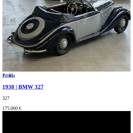
1
Perizia
/
40
1938 | BMW 327
327
175.000 €