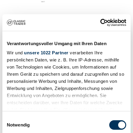
Verantwortungsvoller Umgang mit Ihren Daten
Wir und
unsere 1022 Partner
verarbeiten Ihre
persönlichen Daten, wie z. B. Ihre IP-Adresse, mithilfe
von Technologien wie Cookies, um Informationen auf
Ihrem Gerät zu speichern und darauf zuzugreifen und so
personalisierte Werbung und Inhalte, Messungen von
Werbung und Inhalten, Zielgruppenforschung sowie
Entwicklung von Angeboten zu ermöglichen. Sie
entscheiden darüber, wer Ihre Daten für welche Zwecke
nutzt. Sie können Ihre Einwilligung jederzeit über die
1
Perizia
/
15
Cookie-Erklärung oder durch Klicken auf das Privacy
Einwilligungsauswahl
1938 | BMW 327
Trigger Symbol ändern oder widerrufen
Notwendig
150.000 €