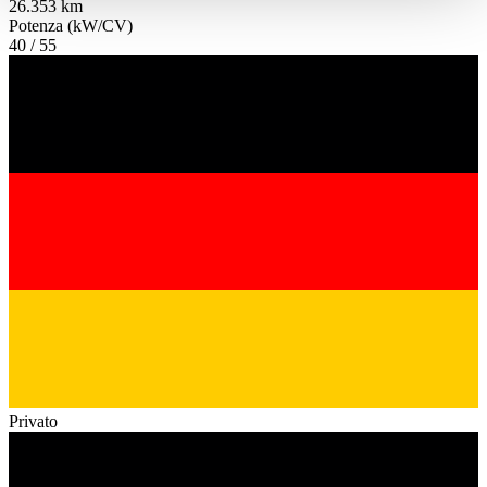
26.353 km
haben oder die sie im Rahmen Ihrer Nutzung der Dienste
Potenza (kW/CV)
gesammelt haben.
Datenschutzerklärung
40 / 55
Privato