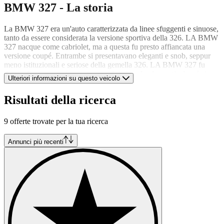
BMW 327 - La storia
La BMW 327 era un'auto caratterizzata da linee sfuggenti e sinuose,
tanto da essere considerata la versione sportiva della 326. LA BMW
327 nacque come cabriolet, ma a questa fu presto affiancata una
versione coupé. Entrambe si presentavano eleganti e snob, seppur
meno istituzionali e seriose della gemella 326. LA BMW 327 fu
dotata di un muso sfuggente, con doppia calandra verticale e fari
Ulteriori informazioni su questo veicolo
tondi incassati nei parafanghi. La coupé fu presentata nel 1938,
mostrandosi immediatamente riconoscibile per il padiglione tagliato
Risultati della ricerca
e per la carrozzeria dotata di due sole porte. Nell'aprile del 1938, fu
lanciata sul mercato la versione di punta dell'intera gamma BMW
327: la 327/28. Quest'ultima fu dotata del propulsore che
9 offerte trovate per la tua ricerca
equipaggiava la super sportiva 328, ricordata da tutti gli appassionati
per i numerosi successi rimediati in campo agonistico. Anche questa
Annunci più recenti
versione potenziata fu offerta al pubblico nelle versioni cabriolet e
coupé, al fine di incrementare le vendite che fino a quel momento
non erano state brillantissime. Nel 1939, con lo scoppio della
seconda guerra mondiale, le vendite calarono ancora, assestandosi
ad un totale di 1396 esemplari. La BMW 327 fu rispolverata
parecchi anni dopo, nel 1949, quando i sovietici, che controllavano
già da qualche anno lo stabilimento BMW di Eisenach, decisero
autonomamente di riprenderne la produzione. La BMW, nel
frattempo, si era trasferita presso la nuova area industriale di Monaco