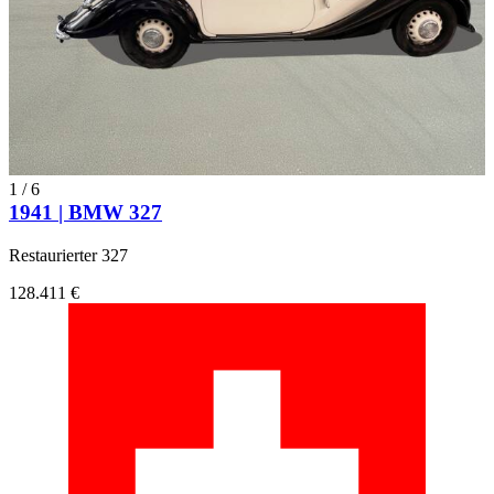
1
/
6
1941 | BMW 327
Restaurierter 327
128.411 €