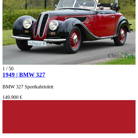
Modelli di BMW
BMW 3.0
BMW 328
BMW 503
BMW Serie 02
BMW Serie 3
BMW Serie 5
BMW Serie 6
BMW Serie 8
1
/
50
BMW Z1
1949 | BMW 327
BMW Z3
BMW Z4
BMW Z8
BMW 327 Sportkabriolett
149.900 €