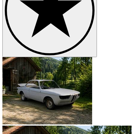
La linea Neue Klasse, di cui la BMW 2000 faceva parte, era stata
pensata e progettata per rilanciare sul mercato la casa automobilistica
bavarese dopo un periodo di crisi. Il design che sottolineava il
legame con la storia del marchio influenzò i disegni dei futuri
modelli per i prossimi 30 anni e fece esplodere le vendite: furono
prodotte oltre 240.000 Neue Klasse di cui più di 120.000 campioni
appartenevano al modello BMW2000.
BMW 2000-Il modello Tilux
Il 1967 fu l’anno della BMW 2000 TI, successivamente venduta
come BMW 2000 Tilux. Il nuovo modello, con un motore 120 CV e
velocità massima 180 km/h dimostrava capacità impressionanti
soprattutto nell’ambito sportivo: piloti come Jacky Ickx, Rauno
Aaltonen and Dieter Quester hanno dominato nelle gare di corsa con
la 2000 TI. Dal punto di vista estetico era l’unico modello che
utilizzava il vecchio frontale e la vecchia coda dei primi modelli
Neue Klasse.
BMW 2000-Il modello Tii e i coupè
L’ultimo aggiornamento della serie BMW 2000 arrivò nel 1969 con
il modello 2000 Tii dotato di un motore a iniezione 130CV e una
velocità massima di 185 km/h. Altri due modelli che ottennero