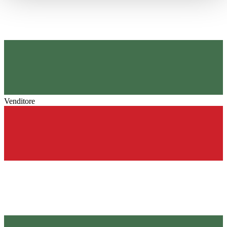
haben oder die sie im Rahmen Ihrer Nutzung der Dienste
gesammelt haben.
Datenschutzerklärung
Venditore