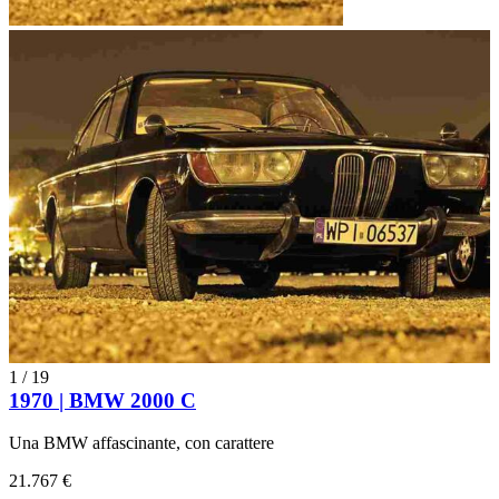
1
/
19
1970 | BMW 2000 C
Una BMW affascinante, con carattere
21.767 €