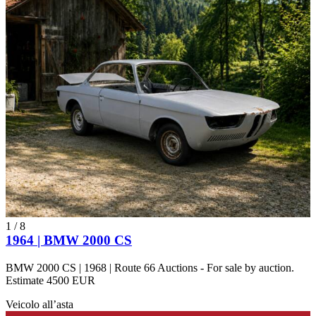
successo tra le BMW 2000 sono i coupè, assemblati da Karmann a
Osnabruck ed equipaggiati con un nuovo motore 4 cilindri di
1.990cm3. Furono prodotti tra il 1965 e il 1969 in due versioni: la
BMW 2000C motore 100CV e la BMW 2000CS motore 120 CV.
2000 Series
BMW Typ 120
BMW Typ 121
Modelli di BMW
BMW 3.0
BMW 328
BMW 503
BMW Serie 02
1
/
8
BMW Serie 3
1964 | BMW 2000 CS
BMW Serie 5
BMW Serie 6
BMW 2000 CS | 1968 | Route 66 Auctions - For sale by auction.
BMW Serie 8
Estimate 4500 EUR
BMW Z1
BMW Z3
Veicolo all’asta
BMW Z4