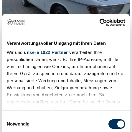
Verantwortungsvoller Umgang mit Ihren Daten
1
/
5
Wir und
unsere 1022 Partner
verarbeiten Ihre
1968 | BMW 2000 CS
persönlichen Daten, wie z. B. Ihre IP-Adresse, mithilfe
von Technologien wie Cookies, um Informationen auf
BMW 2000 CS Coupe
Ihrem Gerät zu speichern und darauf zuzugreifen und so
24.900 €
personalisierte Werbung und Inhalte, Messungen von
Werbung und Inhalten, Zielgruppenforschung sowie
Entwicklung von Angeboten zu ermöglichen. Sie
entscheiden darüber, wer Ihre Daten für welche Zwecke
nutzt. Sie können Ihre Einwilligung jederzeit über die
Cookie-Erklärung oder durch Klicken auf das Privacy
Einwilligungsauswahl
Trigger Symbol ändern oder widerrufen
Notwendig