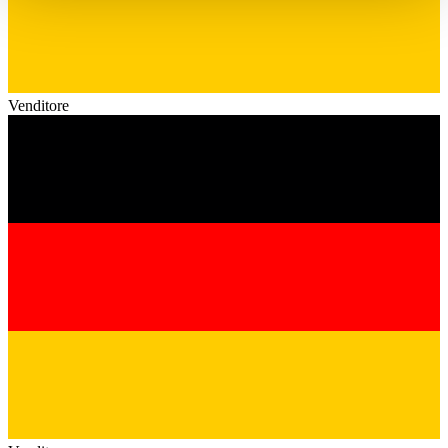
haben oder die sie im Rahmen Ihrer Nutzung der Dienste
gesammelt haben.
Datenschutzerklärung
Venditore