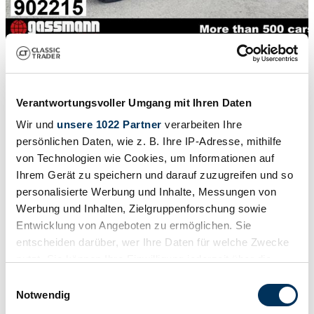
1
/
15
1951 | Alfa Romeo 1900 M
Matta AR 51 4x4
Verantwortungsvoller Umgang mit Ihren Daten
49.000 €
Wir und
unsere 1022 Partner
verarbeiten Ihre
persönlichen Daten, wie z. B. Ihre IP-Adresse, mithilfe
von Technologien wie Cookies, um Informationen auf
Ihrem Gerät zu speichern und darauf zuzugreifen und so
personalisierte Werbung und Inhalte, Messungen von
Werbung und Inhalten, Zielgruppenforschung sowie
Entwicklung von Angeboten zu ermöglichen. Sie
entscheiden darüber, wer Ihre Daten für welche Zwecke
nutzt. Sie können Ihre Einwilligung jederzeit über die
Cookie-Erklärung oder durch Klicken auf das Privacy
Einwilligungsauswahl
Trigger Symbol ändern oder widerrufen
Notwendig