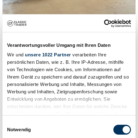
1
/
50
1972 | Alfa Romeo Junior Zagato GT 1300
Vollständig restauriert
Verantwortungsvoller Umgang mit Ihren Daten
39.900 €
Wir und
unsere 1022 Partner
verarbeiten Ihre
persönlichen Daten, wie z. B. Ihre IP-Adresse, mithilfe
von Technologien wie Cookies, um Informationen auf
Ihrem Gerät zu speichern und darauf zuzugreifen und so
personalisierte Werbung und Inhalte, Messungen von
Werbung und Inhalten, Zielgruppenforschung sowie
Entwicklung von Angeboten zu ermöglichen. Sie
entscheiden darüber, wer Ihre Daten für welche Zwecke
nutzt. Sie können Ihre Einwilligung jederzeit über die
Cookie-Erklärung oder durch Klicken auf das Privacy
Einwilligungsauswahl
Trigger Symbol ändern oder widerrufen
Notwendig