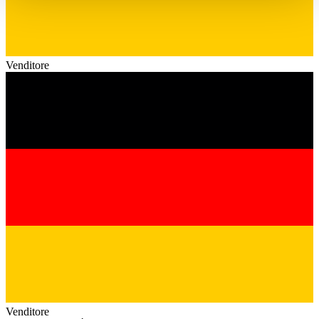
haben oder die sie im Rahmen Ihrer Nutzung der Dienste
gesammelt haben.
Datenschutzerklärung
Venditore
Venditore