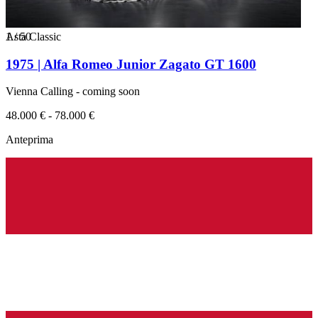
1
Asta Classic
/
50
1975 | Alfa Romeo Junior Zagato GT 1600
Vienna Calling - coming soon
48.000 € - 78.000 €
Anteprima