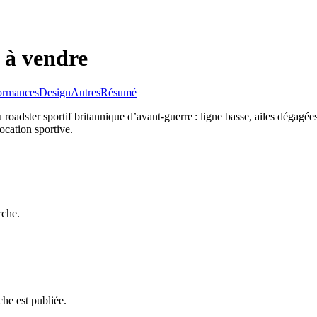
 à vendre
ormances
Design
Autres
Résumé
oadster sportif britannique d’avant-guerre : ligne basse, ailes dégagées,
ocation sportive.
rche.
he est publiée.