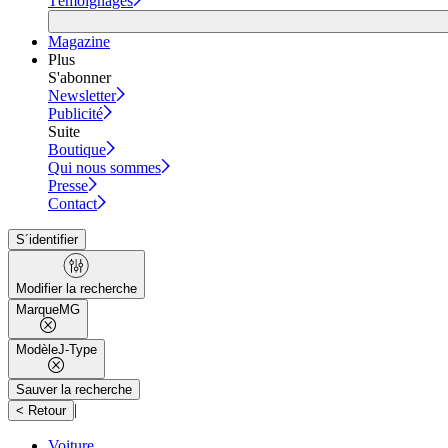
Témoignages
Magazine
Plus
S'abonner
Newsletter
Publicité
Suite
Boutique
Qui nous sommes
Presse
Contact
S´identifier
Modifier la recherche
Marque
MG
Modèle
J-Type
Sauver la recherche
|
< Retour
Voiture