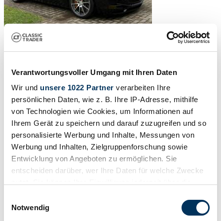
Verantwortungsvoller Umgang mit Ihren Daten
Wir und
unsere 1022 Partner
verarbeiten Ihre
persönlichen Daten, wie z. B. Ihre IP-Adresse, mithilfe
von Technologien wie Cookies, um Informationen auf
Ihrem Gerät zu speichern und darauf zuzugreifen und so
personalisierte Werbung und Inhalte, Messungen von
Werbung und Inhalten, Zielgruppenforschung sowie
Entwicklung von Angeboten zu ermöglichen. Sie
entscheiden darüber, wer Ihre Daten für welche Zwecke
1
/
28
nutzt. Sie können Ihre Einwilligung jederzeit über die
2012 | Mercedes-Benz SLS AMG Roadster
Cookie-Erklärung oder durch Klicken auf das Privacy
Einwilligungsauswahl
Trigger Symbol ändern oder widerrufen
Mercedes-Benz SLS AMG Roadster
Notwendig