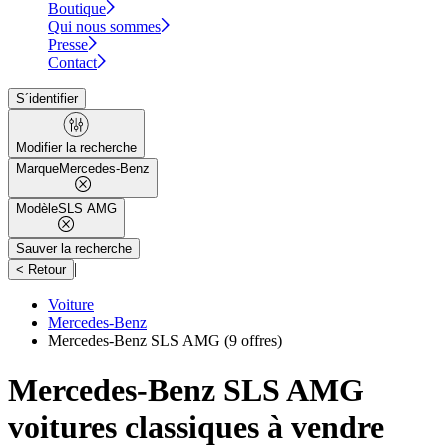
Boutique
Qui nous sommes
Presse
Contact
S´identifier
Modifier la recherche
Marque
Mercedes-Benz
Modèle
SLS AMG
Sauver la recherche
|
< Retour
Voiture
Mercedes-Benz
Mercedes-Benz SLS AMG
(9 offres)
Mercedes-Benz SLS AMG
voitures classiques à vendre