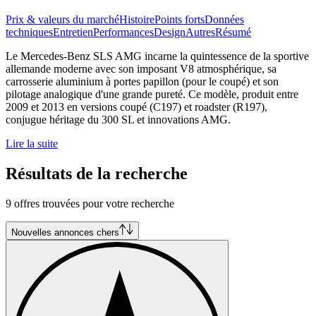
Prix & valeurs du marché
Histoire
Points forts
Données
techniques
Entretien
Performances
Design
Autres
Résumé
Le Mercedes-Benz SLS AMG incarne la quintessence de la sportive
allemande moderne avec son imposant V8 atmosphérique, sa
carrosserie aluminium à portes papillon (pour le coupé) et son
pilotage analogique d'une grande pureté. Ce modèle, produit entre
2009 et 2013 en versions coupé (C197) et roadster (R197),
conjugue héritage du 300 SL et innovations AMG.
Lire la suite
Résultats de la recherche
9 offres trouvées pour votre recherche
Nouvelles annonces chers