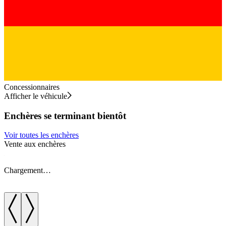
Concessionnaires
Afficher le véhicule
Enchères se terminant bientôt
Voir toutes les enchères
Vente aux enchères
V
Chargement…