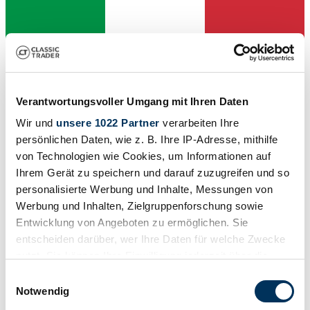
Verantwortungsvoller Umgang mit Ihren Daten
Wir und
unsere 1022 Partner
verarbeiten Ihre
persönlichen Daten, wie z. B. Ihre IP-Adresse, mithilfe
von Technologien wie Cookies, um Informationen auf
Ihrem Gerät zu speichern und darauf zuzugreifen und so
personalisierte Werbung und Inhalte, Messungen von
Werbung und Inhalten, Zielgruppenforschung sowie
Concessionnaires
Entwicklung von Angeboten zu ermöglichen. Sie
Cette annonce a expiré
entscheiden darüber, wer Ihre Daten für welche Zwecke
nutzt. Sie können Ihre Einwilligung jederzeit über die
Cookie-Erklärung oder durch Klicken auf das Privacy
Einwilligungsauswahl
Trigger Symbol ändern oder widerrufen
Notwendig