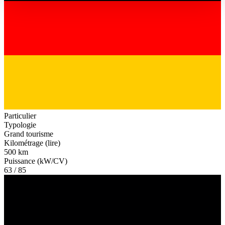
haben oder die sie im Rahmen Ihrer Nutzung der Dienste
gesammelt haben.
Datenschutzerklärung
Particulier
Typologie
Grand tourisme
Kilométrage (lire)
500 km
Puissance (kW/CV)
63 / 85