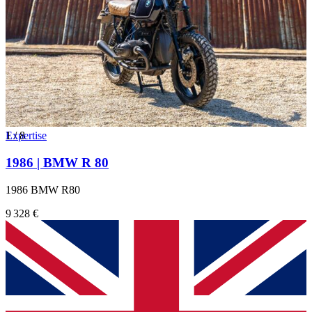
1
Expertise
/
8
1986 | BMW R 80
1986 BMW R80
9 328 €