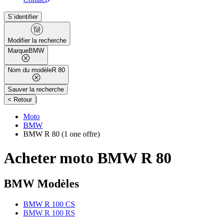
S´identifier
Modifier la recherche
Marque
BMW
Nom du modèle
R 80
Sauver la recherche
|
< Retour
Moto
BMW
BMW R 80
(1 one offre)
Acheter moto BMW R 80
BMW Modèles
BMW R 100 CS
BMW R 100 RS