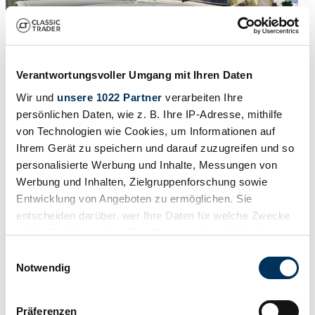
Verantwortungsvoller Umgang mit Ihren Daten
Wir und
unsere 1022 Partner
verarbeiten Ihre
persönlichen Daten, wie z. B. Ihre IP-Adresse, mithilfe
von Technologien wie Cookies, um Informationen auf
Ihrem Gerät zu speichern und darauf zuzugreifen und so
1977 | Peugeot 404 Camionnette Bâchée
personalisierte Werbung und Inhalte, Messungen von
Werbung und Inhalten, Zielgruppenforschung sowie
Peugeot 404 Pick UP UXD , Tüv Neu , Oldtimergutachten
Entwicklung von Angeboten zu ermöglichen. Sie
entscheiden darüber, wer Ihre Daten für welche Zwecke
9900 €
hace 2 años
nutzt. Sie können Ihre Einwilligung jederzeit über die
Cookie-Erklärung oder durch Klicken auf das Privacy
Einwilligungsauswahl
Trigger Symbol ändern oder widerrufen
Notwendig
Wenn Sie es erlauben, würden wir auch gerne:
Präferenzen