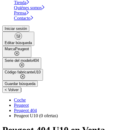
Tienda
Quiénes somos
Prensa
Contacto
Iniciar sesión
Editar búsqueda
Marca
Peugeot
Serie del modelo
404
Código fabricante
U10
Guardar búsqueda
|
< Volver
Coche
Peugeot
Peugeot 404
Peugeot U10
(0 ofertas)
Peugeot 404 U10 en Venta