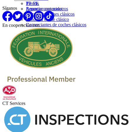
PP. FF.
Tienda
Síganos
Reportar contenido
Anunciar con nosotros
Marcas de coches clásicos
Venda su coche clásico
Comerciantes de coches clásicos
En cooperación con
CT Services