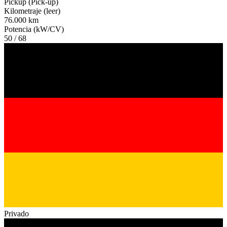
Pickup (Pick-up)
Kilometraje (leer)
76.000 km
Potencia (kW/CV)
50 / 68
Privado