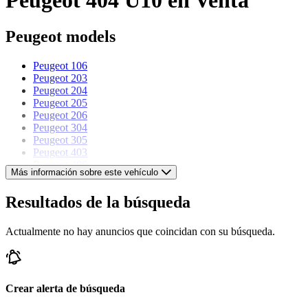
Peugeot models
Peugeot 106
Peugeot 203
Peugeot 204
Peugeot 205
Peugeot 206
Peugeot 304
Peugeot 305
Peugeot 403
Peugeot 406
Más información sobre este vehículo
Peugeot 504
Peugeot J5
Resultados de la búsqueda
Peugeot J7
Actualmente no hay anuncios que coincidan con su búsqueda.
Crear alerta de búsqueda