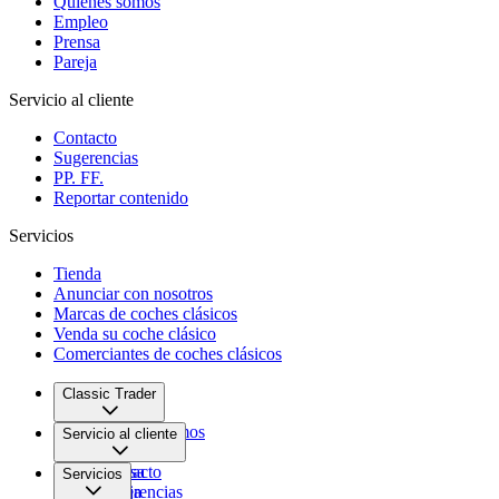
Quiénes somos
Empleo
Prensa
Pareja
Servicio al cliente
Contacto
Sugerencias
PP. FF.
Reportar contenido
Servicios
Tienda
Anunciar con nosotros
Marcas de coches clásicos
Venda su coche clásico
Comerciantes de coches clásicos
Classic Trader
Quiénes somos
Servicio al cliente
Empleo
Prensa
Contacto
Servicios
Pareja
Sugerencias