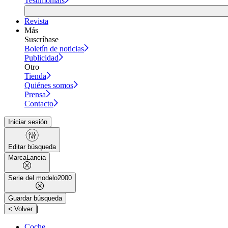
Testimonials
Revista
Más
Suscríbase
Boletín de noticias
Publicidad
Otro
Tienda
Quiénes somos
Prensa
Contacto
Iniciar sesión
Editar búsqueda
Marca
Lancia
Serie del modelo
2000
Guardar búsqueda
|
< Volver
Coche