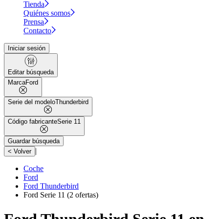
Tienda
Quiénes somos
Prensa
Contacto
Iniciar sesión
Editar búsqueda
Marca
Ford
Serie del modelo
Thunderbird
Código fabricante
Serie 11
Guardar búsqueda
|
< Volver
Coche
Ford
Ford Thunderbird
Ford Serie 11
(2 ofertas)
Ford Thunderbird Serie 11 en