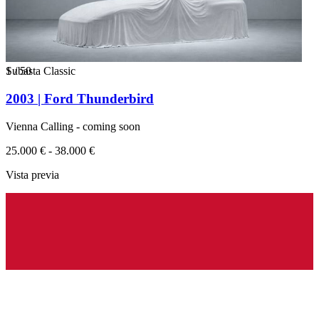
1
Subasta Classic
/
50
2003 | Ford Thunderbird
Vienna Calling - coming soon
25.000 € - 38.000 €
Vista previa