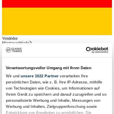
Vendedor
Mostrar vehículo
Subastas que terminan pronto
Ver todas las subastas
Subasta
S
Verantwortungsvoller Umgang mit Ihren Daten
Wir und
unsere 1022 Partner
verarbeiten Ihre
Cargando…
persönlichen Daten, wie z. B. Ihre IP-Adresse, mithilfe
von Technologien wie Cookies, um Informationen auf
Ihrem Gerät zu speichern und darauf zuzugreifen und so
personalisierte Werbung und Inhalte, Messungen von
Werbung und Inhalten, Zielgruppenforschung sowie
Volver
Entwicklung von Angeboten zu ermöglichen. Sie