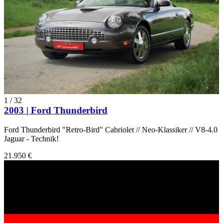
1
/
32
2003 | Ford Thunderbird
Ford Thunderbird "Retro-Bird" Cabriolet // Neo-Klassiker // V8-4.0
Jaguar - Technik!
21.950 €