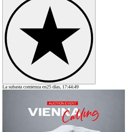
Ford F-Series
Ford Fiesta
Ford GT40
Ford Model A
Ford Model T
Ford Mustang
Ford Sierra
Ford Taunus
Ford V8
La subasta comienza en
25 días, 17:44:49