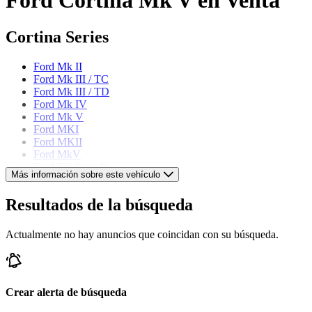
Cortina Series
Ford Mk II
Ford Mk III / TC
Ford Mk III / TD
Ford Mk IV
Ford Mk V
Ford MKI
Ford MKII
Ford MkV
Ford TC Serie V
Más información sobre este vehículo
Ford models
Resultados de la búsqueda
Ford Capri
Actualmente no hay anuncios que coincidan con su búsqueda.
Ford Escort
Ford F-Series
Ford Fiesta
Ford GT40
Ford Model A
Crear alerta de búsqueda
Ford Model T