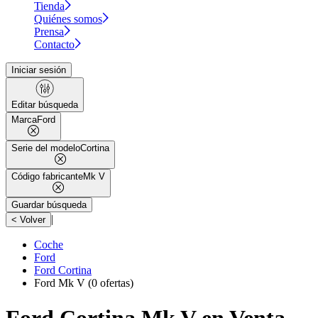
Tienda
Quiénes somos
Prensa
Contacto
Iniciar sesión
Editar búsqueda
Marca
Ford
Serie del modelo
Cortina
Código fabricante
Mk V
Guardar búsqueda
|
< Volver
Coche
Ford
Ford Cortina
Ford Mk V
(0 ofertas)
Ford Cortina Mk V en Venta