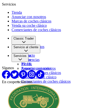
Servicios
Tienda
Anunciar con nosotros
Marcas de coches clásicos
Venda su coche clásico
Comerciantes de coches clásicos
Classic Trader
Quiénes somos
Servicio al cliente
Empleo
Prensa
Contacto
Servicios
Pareja
Sugerencias
PP. FF.
Tienda
Síganos
Reportar contenido
Anunciar con nosotros
Marcas de coches clásicos
Venda su coche clásico
Comerciantes de coches clásicos
En cooperación con