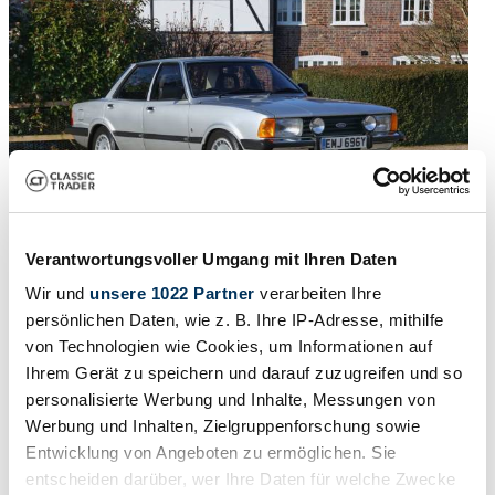
Verantwortungsvoller Umgang mit Ihren Daten
Wir und
unsere 1022 Partner
verarbeiten Ihre
1982 | Ford Cortina 2.0 Ghia
persönlichen Daten, wie z. B. Ihre IP-Adresse, mithilfe
von Technologien wie Cookies, um Informationen auf
Ford Cortina Mk. V 2.0 Ghia Resto-mod
Ihrem Gerät zu speichern und darauf zuzugreifen und so
personalisierte Werbung und Inhalte, Messungen von
Precio a petición
hace 3 años
Werbung und Inhalten, Zielgruppenforschung sowie
Entwicklung von Angeboten zu ermöglichen. Sie
entscheiden darüber, wer Ihre Daten für welche Zwecke