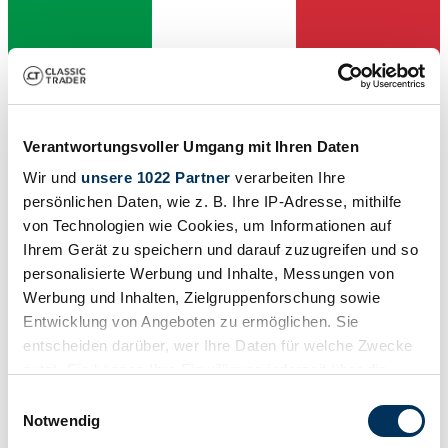
Verantwortungsvoller Umgang mit Ihren Daten
Wir und
unsere 1022 Partner
verarbeiten Ihre
persönlichen Daten, wie z. B. Ihre IP-Adresse, mithilfe
von Technologien wie Cookies, um Informationen auf
Ihrem Gerät zu speichern und darauf zuzugreifen und so
personalisierte Werbung und Inhalte, Messungen von
Händler
Werbung und Inhalten, Zielgruppenforschung sowie
Entwicklung von Angeboten zu ermöglichen. Sie
entscheiden darüber, wer Ihre Daten für welche Zwecke
nutzt. Sie können Ihre Einwilligung jederzeit über die
Cookie-Erklärung oder durch Klicken auf das Privacy
Einwilligungsauswahl
Trigger Symbol ändern oder widerrufen
Notwendig