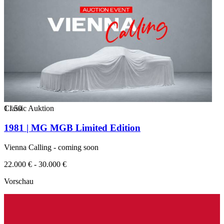
1
Classic Auktion
/
50
1981 | MG MGB Limited Edition
Vienna Calling - coming soon
22.000 € - 30.000 €
Vorschau