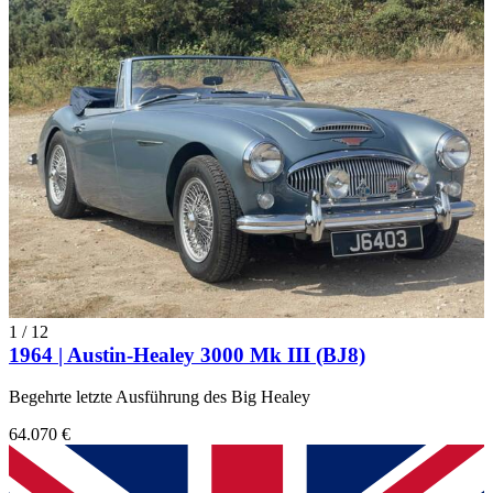
1
/
12
1964 | Austin-Healey 3000 Mk III (BJ8)
Begehrte letzte Ausführung des Big Healey
64.070 €