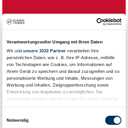
Auktion
0 Kommentare
Verantwortungsvoller Umgang mit Ihren Daten
0 Gebote
Wir und
unsere 1022 Partner
verarbeiten Ihre
6 Beobachter
persönlichen Daten, wie z. B. Ihre IP-Adresse, mithilfe
von Technologien wie Cookies, um Informationen auf
Ihrem Gerät zu speichern und darauf zuzugreifen und so
personalisierte Werbung und Inhalte, Messungen von
Werbung und Inhalten, Zielgruppenforschung sowie
Entwicklung von Angeboten zu ermöglichen. Sie
entscheiden darüber, wer Ihre Daten für welche Zwecke
nutzt. Sie können Ihre Einwilligung jederzeit über die
Cookie-Erklärung oder durch Klicken auf das Privacy
Einwilligungsauswahl
Trigger Symbol ändern oder widerrufen
Notwendig