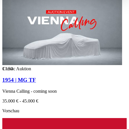
haben oder die sie im Rahmen Ihrer Nutzung der Dienste
gesammelt haben.
Datenschutzerklärung
1
Classic Auktion
/
50
1954 | MG TF
Vienna Calling - coming soon
35.000 € - 45.000 €
Vorschau