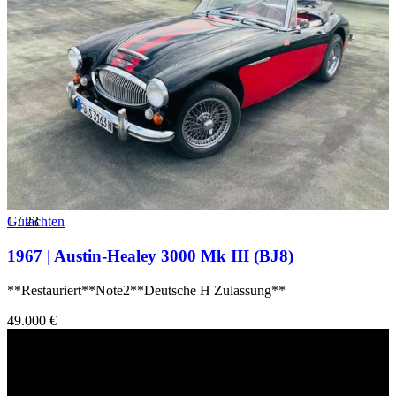
1
Gutachten
/
23
1967 | Austin-Healey 3000 Mk III (BJ8)
**Restauriert**Note2**Deutsche H Zulassung**
49.000 €