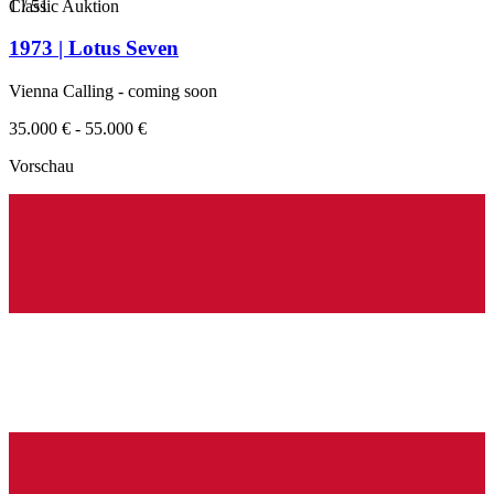
1
Classic Auktion
/
51
1973 | Lotus Seven
Vienna Calling - coming soon
35.000 € - 55.000 €
Vorschau