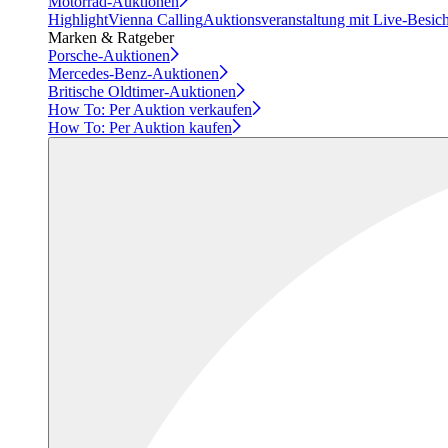
Motorrad-Auktionen
Highlight
Vienna Calling
Auktionsveranstaltung mit Live-Besic
Marken & Ratgeber
Porsche-Auktionen
Mercedes-Benz-Auktionen
Britische Oldtimer-Auktionen
How To: Per Auktion verkaufen
How To: Per Auktion kaufen