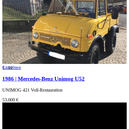
1
Gutachten
/
10
1986 | Mercedes-Benz Unimog U52
UNIMOG 421 Voll-Restauration
53.000 €