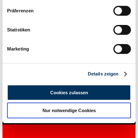
Wenn Sie es erlauben, würden wir auch gerne:
Präferenzen
Informationen über Ihre geografische Lage
erfassen, welche bis auf einige Meter genau sein
können
Statistiken
Ihr Gerät durch aktives Scannen nach
bestimmten Merkmalen (Fingerprinting) identifizieren
Marketing
Erfahren Sie mehr darüber, wie Ihre persönlichen Daten
verarbeitet werden, und legen Sie Ihre Präferenzen im
Abschnitt Einzelheiten
fest.
Details zeigen
Wir verwenden Cookies, um Inhalte und Anzeigen zu
Händler
personalisieren, Funktionen für soziale Medien anbieten
Cookies zulassen
zu können und die Zugriffe auf unsere Website zu
analysieren. Außerdem geben wir Informationen zu Ihrer
Nur notwendige Cookies
Verwendung unserer Website an unsere Partner für
soziale Medien, Werbung und Analysen weiter. Unsere
Partner führen diese Informationen möglicherweise mit
weiteren Daten zusammen, die Sie ihnen bereitgestellt