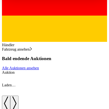
haben oder die sie im Rahmen Ihrer Nutzung der Dienste
gesammelt haben.
Datenschutzerklärung
Händler
Fahrzeug ansehen
Bald endende Auktionen
Alle Auktionen ansehen
Auktion
A
Laden…