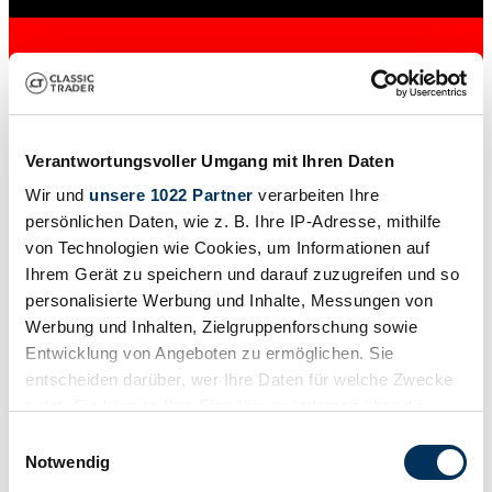
Verantwortungsvoller Umgang mit Ihren Daten
Wir und
unsere 1022 Partner
verarbeiten Ihre
persönlichen Daten, wie z. B. Ihre IP-Adresse, mithilfe
von Technologien wie Cookies, um Informationen auf
Händler
Ihrem Gerät zu speichern und darauf zuzugreifen und so
Baureihe
personalisierte Werbung und Inhalte, Messungen von
421
Werbung und Inhalten, Zielgruppenforschung sowie
Karosserieform
Nutzfahrzeug (Pritsche)
Entwicklung von Angeboten zu ermöglichen. Sie
Tachostand (abgelesen)
entscheiden darüber, wer Ihre Daten für welche Zwecke
40.655 km
nutzt. Sie können Ihre Einwilligung jederzeit über die
Leistung (kW/PS)
38 / 52
Cookie-Erklärung oder durch Klicken auf das Privacy
Einwilligungsauswahl
Trigger Symbol ändern oder widerrufen
Notwendig