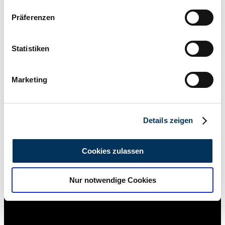
Wenn Sie es erlauben, würden wir auch gerne:
Präferenzen
Informationen über Ihre geografische Lage
erfassen, welche bis auf einige Meter genau sein
können
Statistiken
Ihr Gerät durch aktives Scannen nach
bestimmten Merkmalen (Fingerprinting) identifizieren
Marketing
Erfahren Sie mehr darüber, wie Ihre persönlichen Daten
verarbeitet werden, und legen Sie Ihre Präferenzen im
Abschnitt Einzelheiten
fest.
Details zeigen
Wir verwenden Cookies, um Inhalte und Anzeigen zu
personalisieren, Funktionen für soziale Medien anbieten
Cookies zulassen
zu können und die Zugriffe auf unsere Website zu
analysieren. Außerdem geben wir Informationen zu Ihrer
Privat
Nur notwendige Cookies
Verwendung unserer Website an unsere Partner für
soziale Medien, Werbung und Analysen weiter. Unsere
Partner führen diese Informationen möglicherweise mit
weiteren Daten zusammen, die Sie ihnen bereitgestellt