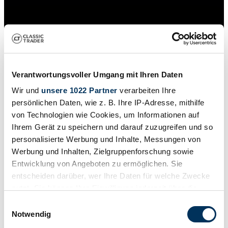
Verantwortungsvoller Umgang mit Ihren Daten
Wir und
unsere 1022 Partner
verarbeiten Ihre
persönlichen Daten, wie z. B. Ihre IP-Adresse, mithilfe
von Technologien wie Cookies, um Informationen auf
Ihrem Gerät zu speichern und darauf zuzugreifen und so
personalisierte Werbung und Inhalte, Messungen von
Privat
Werbung und Inhalten, Zielgruppenforschung sowie
Baureihe
Entwicklung von Angeboten zu ermöglichen. Sie
A 208
entscheiden darüber, wer Ihre Daten für welche Zwecke
Karosserieform
Cabriolet
nutzt. Sie können Ihre Einwilligung jederzeit über die
Tachostand (abgelesen)
Cookie-Erklärung oder durch Klicken auf das Privacy
Einwilligungsauswahl
123.000 km
Trigger Symbol ändern oder widerrufen
Notwendig
Leistung (kW/PS)
210 / 286