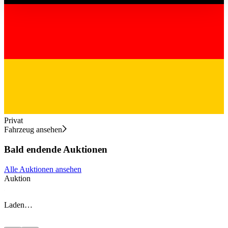
haben oder die sie im Rahmen Ihrer Nutzung der Dienste
gesammelt haben.
Datenschutzerklärung
Privat
Fahrzeug ansehen
Bald endende Auktionen
Alle Auktionen ansehen
Auktion
A
Laden…