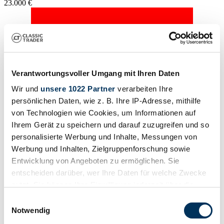
23.000 €
Verantwortungsvoller Umgang mit Ihren Daten
Wir und
unsere 1022 Partner
verarbeiten Ihre
persönlichen Daten, wie z. B. Ihre IP-Adresse, mithilfe
von Technologien wie Cookies, um Informationen auf
Ihrem Gerät zu speichern und darauf zuzugreifen und so
personalisierte Werbung und Inhalte, Messungen von
Werbung und Inhalten, Zielgruppenforschung sowie
Entwicklung von Angeboten zu ermöglichen. Sie
entscheiden darüber, wer Ihre Daten für welche Zwecke
Händler
Baureihe
nutzt. Sie können Ihre Einwilligung jederzeit über die
W 108
Cookie-Erklärung oder durch Klicken auf das Privacy
Einwilligungsauswahl
Karosserieform
Trigger Symbol ändern oder widerrufen
Notwendig
Limousine (4-Türen)
Tachostand (abgelesen)