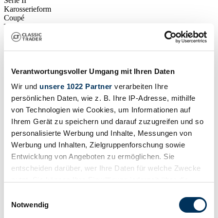
Serie II
Karosserieform
Coupé
Tachostand (abgelesen)
Nicht angegeben
Leistung (kW/PS)
195 / 265
Verantwortungsvoller Umgang mit Ihren Daten
Wir und
unsere 1022 Partner
verarbeiten Ihre
persönlichen Daten, wie z. B. Ihre IP-Adresse, mithilfe
von Technologien wie Cookies, um Informationen auf
Ihrem Gerät zu speichern und darauf zuzugreifen und so
personalisierte Werbung und Inhalte, Messungen von
Werbung und Inhalten, Zielgruppenforschung sowie
Entwicklung von Angeboten zu ermöglichen. Sie
entscheiden darüber, wer Ihre Daten für welche Zwecke
nutzt. Sie können Ihre Einwilligung jederzeit über die
Cookie-Erklärung oder durch Klicken auf das Privacy
Einwilligungsauswahl
Trigger Symbol ändern oder widerrufen
Notwendig