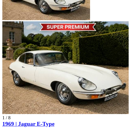
1
/
8
1969 | Jaguar E-Type