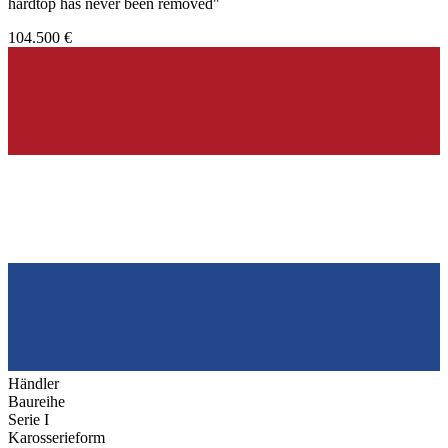
hardtop has never been removed"
104.500 €
Händler
Baureihe
Serie I
Karosserieform