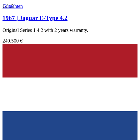
1
Gutachten
/
13
1967 | Jaguar E-Type 4.2
Original Series 1 4.2 with 2 years warranty.
249.500 €