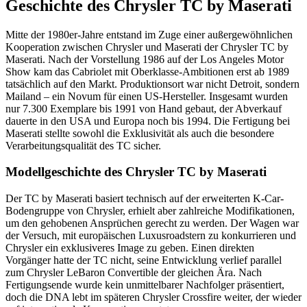
Geschichte des Chrysler TC by Maserati
Mitte der 1980er-Jahre entstand im Zuge einer außergewöhnlichen
Kooperation zwischen Chrysler und Maserati der Chrysler TC by
Maserati. Nach der Vorstellung 1986 auf der Los Angeles Motor
Show kam das Cabriolet mit Oberklasse-Ambitionen erst ab 1989
tatsächlich auf den Markt. Produktionsort war nicht Detroit, sondern
Mailand – ein Novum für einen US-Hersteller. Insgesamt wurden
nur 7.300 Exemplare bis 1991 von Hand gebaut, der Abverkauf
dauerte in den USA und Europa noch bis 1994. Die Fertigung bei
Maserati stellte sowohl die Exklusivität als auch die besondere
Verarbeitungsqualität des TC sicher.
Modellgeschichte des Chrysler TC by Maserati
Der TC by Maserati basiert technisch auf der erweiterten K-Car-
Bodengruppe von Chrysler, erhielt aber zahlreiche Modifikationen,
um den gehobenen Ansprüchen gerecht zu werden. Der Wagen war
der Versuch, mit europäischen Luxusroadstern zu konkurrieren und
Chrysler ein exklusiveres Image zu geben. Einen direkten
Vorgänger hatte der TC nicht, seine Entwicklung verlief parallel
zum Chrysler LeBaron Convertible der gleichen Ära. Nach
Fertigungsende wurde kein unmittelbarer Nachfolger präsentiert,
doch die DNA lebt im späteren Chrysler Crossfire weiter, der wieder