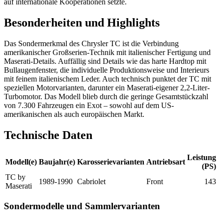
auf internationale Kooperationen setzte.
Besonderheiten und Highlights
Das Sondermerkmal des Chrysler TC ist die Verbindung
amerikanischer Großserien-Technik mit italienischer Fertigung und
Maserati-Details. Auffällig sind Details wie das harte Hardtop mit
Bullaugenfenster, die individuelle Produktionsweise und Interieurs
mit feinem italienischem Leder. Auch technisch punktet der TC mit
speziellen Motorvarianten, darunter ein Maserati-eigener 2,2-Liter-
Turbomotor. Das Modell blieb durch die geringe Gesamtstückzahl
von 7.300 Fahrzeugen ein Exot – sowohl auf dem US-
amerikanischen als auch europäischen Markt.
Technische Daten
Leistung
Modell(e)
Baujahr(e)
Karosserievarianten
Antriebsart
(PS)
TC by
1989-1990
Cabriolet
Front
143
Maserati
Sondermodelle und Sammlervarianten