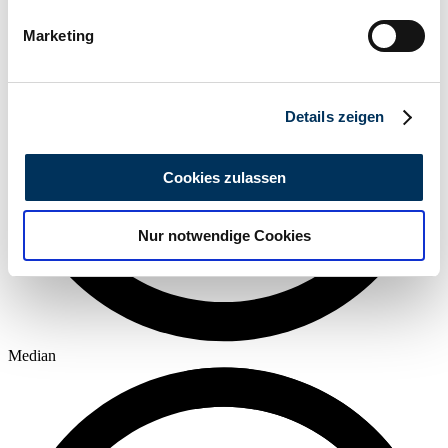
bestimmten Merkmalen (Fingerprinting) identifizieren
Marketing
Erfahren Sie mehr darüber, wie Ihre persönlichen Daten
verarbeitet werden, und legen Sie Ihre Präferenzen im
Abschnitt Einzelheiten
fest.
Details zeigen
Wir verwenden Cookies, um Inhalte und Anzeigen zu
personalisieren, Funktionen für soziale Medien anbieten
Cookies zulassen
zu können und die Zugriffe auf unsere Website zu
analysieren. Außerdem geben wir Informationen zu Ihrer
Nur notwendige Cookies
Verwendung unserer Website an unsere Partner für
soziale Medien, Werbung und Analysen weiter. Unsere
Partner führen diese Informationen möglicherweise mit
weiteren Daten zusammen, die Sie ihnen bereitgestellt
haben oder die sie im Rahmen Ihrer Nutzung der Dienste
Median
gesammelt haben.
Datenschutzerklärung