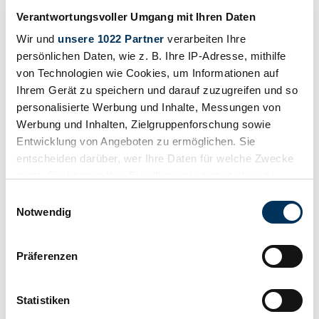
Chrysler Modelle
Verantwortungsvoller Umgang mit Ihren Daten
Chrysler 300
Wir und
unsere 1022 Partner
verarbeiten Ihre
Chrysler B-70
persönlichen Daten, wie z. B. Ihre IP-Adresse, mithilfe
Chrysler Daytona
von Technologien wie Cookies, um Informationen auf
Chrysler Le Baron
Chrysler New Yorker
Ihrem Gerät zu speichern und darauf zuzugreifen und so
Chrysler Royal
personalisierte Werbung und Inhalte, Messungen von
Chrysler Sebring
Werbung und Inhalten, Zielgruppenforschung sowie
Chrysler Serie 75
Chrysler Special
Entwicklung von Angeboten zu ermöglichen. Sie
Chrysler Wimbledon
entscheiden darüber, wer Ihre Daten für welche Zwecke
Chrysler Windsor
nutzt. Sie können Ihre Einwilligung jederzeit über die
Cookie-Erklärung oder durch Klicken auf das Privacy
Chrysler TC Oldtimer: Preise &
Einwilligungsauswahl
Trigger Symbol ändern oder widerrufen
Notwendig
Marktwerte
Wenn Sie es erlauben, würden wir auch gerne:
Anzahl Inserate
Präferenzen
Informationen über Ihre geografische Lage
erfassen, welche bis auf einige Meter genau sein
können
Statistiken
Ihr Gerät durch aktives Scannen nach