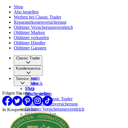
Shop
Abo bestellen
Werben bei Classic Trader
Reparaturkostenversicherung
Oldtimer Versicherungsvergleich
Oldtimer Marken
Oldtimer verkaufen
Oldtimer Händler
Oldtimer Garagen
Classic Trader
Über uns
Kundenservice
Karriere
Presse
Kontakt
Service
Partner
Feedback
FAQ
Shop
Folgen Sie uns
Inhalte melden
Abo bestellen
Werben bei Classic Trader
Reparaturkostenversicherung
Oldtimer Versicherungsvergleich
In Kooperation mit
Oldtimer Marken
Oldtimer verkaufen
Oldtimer Händler