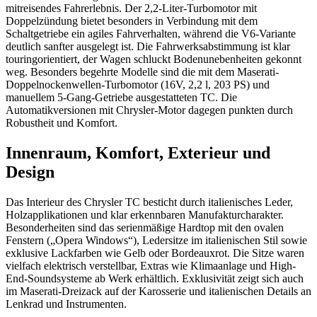
mitreisendes Fahrerlebnis. Der 2,2-Liter-Turbomotor mit
Doppelzündung bietet besonders in Verbindung mit dem
Schaltgetriebe ein agiles Fahrverhalten, während die V6-Variante
deutlich sanfter ausgelegt ist. Die Fahrwerksabstimmung ist klar
touringorientiert, der Wagen schluckt Bodenunebenheiten gekonnt
weg. Besonders begehrte Modelle sind die mit dem Maserati-
Doppelnockenwellen-Turbomotor (16V, 2,2 l, 203 PS) und
manuellem 5-Gang-Getriebe ausgestatteten TC. Die
Automatikversionen mit Chrysler-Motor dagegen punkten durch
Robustheit und Komfort.
Innenraum, Komfort, Exterieur und
Design
Das Interieur des Chrysler TC besticht durch italienisches Leder,
Holzapplikationen und klar erkennbaren Manufakturcharakter.
Besonderheiten sind das serienmäßige Hardtop mit den ovalen
Fenstern („Opera Windows“), Ledersitze im italienischen Stil sowie
exklusive Lackfarben wie Gelb oder Bordeauxrot. Die Sitze waren
vielfach elektrisch verstellbar, Extras wie Klimaanlage und High-
End-Soundsysteme ab Werk erhältlich. Exklusivität zeigt sich auch
im Maserati-Dreizack auf der Karosserie und italienischen Details an
Lenkrad und Instrumenten.