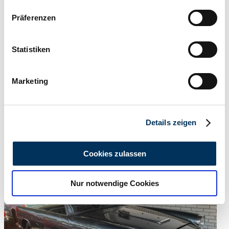
Wenn Sie es erlauben, würden wir auch gerne:
Präferenzen
Informationen über Ihre geografische Lage
erfassen, welche bis auf einige Meter genau sein
können
Statistiken
Ihr Gerät durch aktives Scannen nach
bestimmten Merkmalen (Fingerprinting) identifizieren
Marketing
Erfahren Sie mehr darüber, wie Ihre persönlichen Daten
verarbeitet werden, und legen Sie Ihre Präferenzen im
Abschnitt Einzelheiten
fest.
Details zeigen
Händler
Wir verwenden Cookies, um Inhalte und Anzeigen zu
Abgelaufenes Inserat
personalisieren, Funktionen für soziale Medien anbieten
Cookies zulassen
zu können und die Zugriffe auf unsere Website zu
analysieren. Außerdem geben wir Informationen zu Ihrer
Nur notwendige Cookies
Verwendung unserer Website an unsere Partner für
soziale Medien, Werbung und Analysen weiter. Unsere
Partner führen diese Informationen möglicherweise mit
weiteren Daten zusammen, die Sie ihnen bereitgestellt