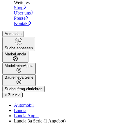
Weiteres
Shop
Über uns
Presse
Kontakt
Anmelden
Suche anpassen
Marke
Lancia
Modellreihe
Appia
Baureihe
3a Serie
Suchauftrag einrichten
|
< Zurück
Automobil
Lancia
Lancia Appia
Lancia 3a Serie
(1 Angebot)