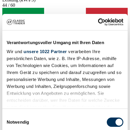
44 / 60
Verantwortungsvoller Umgang mit Ihren Daten
Wir und
unsere 1022 Partner
verarbeiten Ihre
persönlichen Daten, wie z. B. Ihre IP-Adresse, mithilfe
von Technologien wie Cookies, um Informationen auf
Ihrem Gerät zu speichern und darauf zuzugreifen und so
personalisierte Werbung und Inhalte, Messungen von
Werbung und Inhalten, Zielgruppenforschung sowie
Entwicklung von Angeboten zu ermöglichen. Sie
entscheiden darüber, wer Ihre Daten für welche Zwecke
Händler
nutzt. Sie können Ihre Einwilligung jederzeit über die
Cookie-Erklärung oder durch Klicken auf das Privacy
Einwilligungsauswahl
Trigger Symbol ändern oder widerrufen
Notwendig