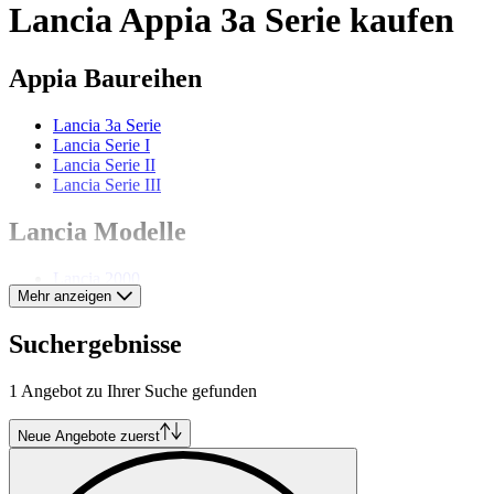
Lancia Appia 3a Serie kaufen
Appia Baureihen
Lancia 3a Serie
Lancia Serie I
Lancia Serie II
Lancia Serie III
Lancia Modelle
Lancia 2000
Mehr anzeigen
Lancia Aprilia
Lancia Ardea
Lancia Augusta
Suchergebnisse
Lancia Aurelia
Lancia Beta
1 Angebot zu Ihrer Suche gefunden
Lancia Delta
Lancia Flaminia
Lancia Flavia
Neue Angebote zuerst
Lancia Fulvia
Lancia Gamma