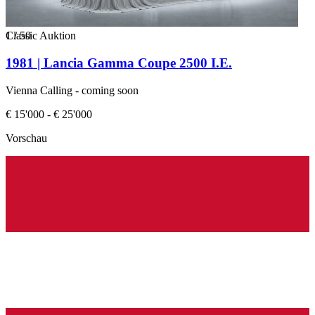
1
Classic Auktion
/
50
1981 | Lancia Gamma Coupe 2500 I.E.
Vienna Calling - coming soon
€ 15'000 - € 25'000
Vorschau