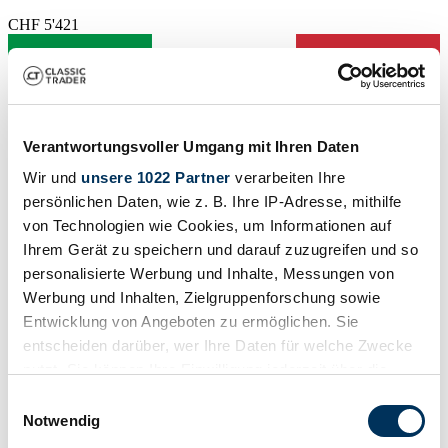
CHF 5'421
Verantwortungsvoller Umgang mit Ihren Daten
Wir und
unsere 1022 Partner
verarbeiten Ihre
persönlichen Daten, wie z. B. Ihre IP-Adresse, mithilfe
von Technologien wie Cookies, um Informationen auf
Ihrem Gerät zu speichern und darauf zuzugreifen und so
personalisierte Werbung und Inhalte, Messungen von
Werbung und Inhalten, Zielgruppenforschung sowie
Entwicklung von Angeboten zu ermöglichen. Sie
entscheiden darüber, wer Ihre Daten für welche Zwecke
nutzt. Sie können Ihre Einwilligung jederzeit über die
Händler
Karosserieform
Cookie-Erklärung oder durch Klicken auf das Privacy
Einwilligungsauswahl
Coupé
Trigger Symbol ändern oder widerrufen
Notwendig
Tachostand (abgelesen)
103'440 km