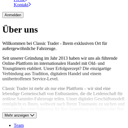
Kontakt
Anmelden
Über uns
Willkommen bei Classic Trader - Ihrem exklusiven Ort für
außergewöhnliche Fahrzeuge.
Seit unserer Gründung im Jahr 2013 haben wir uns als führende
Online-Plattform im internationalen Handel mit Old- und
Youngtimern etabliert. Unser Erfolgsrezept? Die einzigartige
Verbindung aus Tradition, digitalem Handel und einem
unübertroffenen Service-Level.
Classic Trader ist mehr als nur eine Plattform – wir sind eine
lebendige Gemeinschaft von Enthusiasten, die die Leidenschaft für
zeitlose Sammler-Fahrzeuge teilen. Unser digitales Geschäftsmodell
ermöglicht es Ihnen, weltweit nach Ihrem Traumauto zu suchen und
entweder das erste Fahrzeug für Ihre Sammlung zu finden oder Ihre
Sammlung zu erweitern.
Mehr anzeigen
Als Zeichen unseres Engagements für die automobile Kultur verlegt
Team