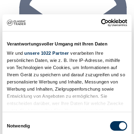
Verantwortungsvoller Umgang mit Ihren Daten
Wir und
unsere 1022 Partner
verarbeiten Ihre
persönlichen Daten, wie z. B. Ihre IP-Adresse, mithilfe
von Technologien wie Cookies, um Informationen auf
Ihrem Gerät zu speichern und darauf zuzugreifen und so
personalisierte Werbung und Inhalte, Messungen von
Werbung und Inhalten, Zielgruppenforschung sowie
Entwicklung von Angeboten zu ermöglichen. Sie
entscheiden darüber, wer Ihre Daten für welche Zwecke
nutzt. Sie können Ihre Einwilligung jederzeit über die
Cookie-Erklärung oder durch Klicken auf das Privacy
Einwilligungsauswahl
Trigger Symbol ändern oder widerrufen
Notwendig