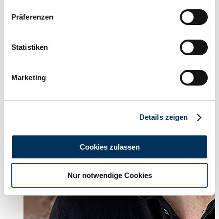
Wenn Sie es erlauben, würden wir auch gerne:
Präferenzen
Informationen über Ihre geografische Lage
erfassen, welche bis auf einige Meter genau sein
können
Statistiken
Ihr Gerät durch aktives Scannen nach
bestimmten Merkmalen (Fingerprinting) identifizieren
Marketing
Erfahren Sie mehr darüber, wie Ihre persönlichen Daten
verarbeitet werden, und legen Sie Ihre Präferenzen im
Abschnitt Einzelheiten
fest.
Details zeigen
Wir verwenden Cookies, um Inhalte und Anzeigen zu
personalisieren, Funktionen für soziale Medien anbieten
Cookies zulassen
zu können und die Zugriffe auf unsere Website zu
analysieren. Außerdem geben wir Informationen zu Ihrer
Nur notwendige Cookies
Verwendung unserer Website an unsere Partner für
soziale Medien, Werbung und Analysen weiter. Unsere
Partner führen diese Informationen möglicherweise mit
weiteren Daten zusammen, die Sie ihnen bereitgestellt