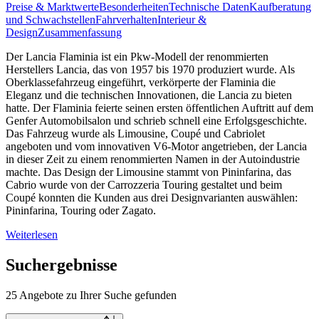
Preise & Marktwerte
Besonderheiten
Technische Daten
Kaufberatung
und Schwachstellen
Fahrverhalten
Interieur &
Design
Zusammenfassung
Der Lancia Flaminia ist ein Pkw-Modell der renommierten
Herstellers Lancia, das von 1957 bis 1970 produziert wurde. Als
Oberklassefahrzeug eingeführt, verkörperte der Flaminia die
Eleganz und die technischen Innovationen, die Lancia zu bieten
hatte. Der Flaminia feierte seinen ersten öffentlichen Auftritt auf dem
Genfer Automobilsalon und schrieb schnell eine Erfolgsgeschichte.
Das Fahrzeug wurde als Limousine, Coupé und Cabriolet
angeboten und vom innovativen V6-Motor angetrieben, der Lancia
in dieser Zeit zu einem renommierten Namen in der Autoindustrie
machte. Das Design der Limousine stammt von Pininfarina, das
Cabrio wurde von der Carrozzeria Touring gestaltet und beim
Coupé konnten die Kunden aus drei Designvarianten auswählen:
Pininfarina, Touring oder Zagato.
Weiterlesen
Suchergebnisse
25 Angebote zu Ihrer Suche gefunden