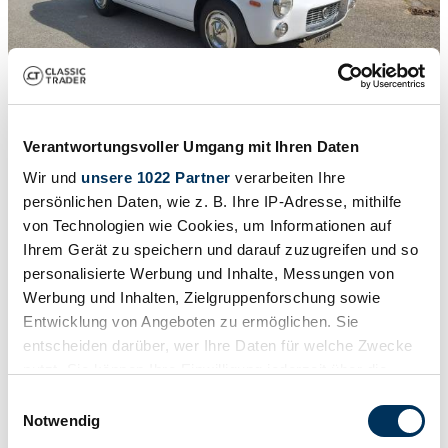
1
/
14
1962 | Lancia Flaminia Sport Zagato
Verantwortungsvoller Umgang mit Ihren Daten
Lancia Flaminia 2500 3C Sport Zagato
Wir und
unsere 1022 Partner
verarbeiten Ihre
Preis auf Anfrage
persönlichen Daten, wie z. B. Ihre IP-Adresse, mithilfe
von Technologien wie Cookies, um Informationen auf
Ihrem Gerät zu speichern und darauf zuzugreifen und so
personalisierte Werbung und Inhalte, Messungen von
Werbung und Inhalten, Zielgruppenforschung sowie
Entwicklung von Angeboten zu ermöglichen. Sie
entscheiden darüber, wer Ihre Daten für welche Zwecke
nutzt. Sie können Ihre Einwilligung jederzeit über die
Cookie-Erklärung oder durch Klicken auf das Privacy
Einwilligungsauswahl
Trigger Symbol ändern oder widerrufen
Notwendig