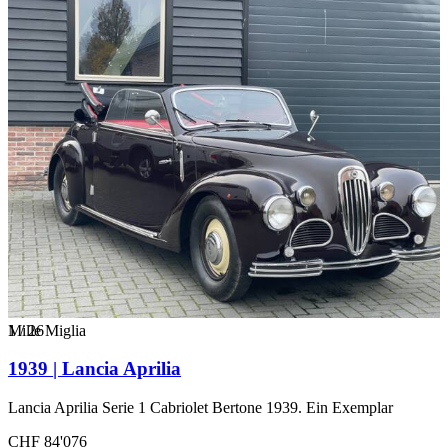
1
Mille Miglia
/
26
1939 | Lancia Aprilia
Lancia Aprilia Serie 1 Cabriolet Bertone 1939. Ein Exemplar
CHF 84'076