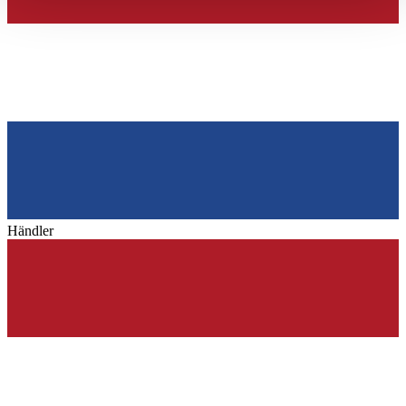
haben oder die sie im Rahmen Ihrer Nutzung der Dienste
gesammelt haben.
Datenschutzerklärung
Händler