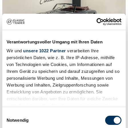
Verantwortungsvoller Umgang mit Ihren Daten
Wir und
unsere 1022 Partner
verarbeiten Ihre
persönlichen Daten, wie z. B. Ihre IP-Adresse, mithilfe
1
/
19
von Technologien wie Cookies, um Informationen auf
1947 | Lancia Aprilia Pininfarina Cabriolet
Ihrem Gerät zu speichern und darauf zuzugreifen und so
personalisierte Werbung und Inhalte, Messungen von
Lancia Aprilia Cabriolet Special Prototype by Pinin Farina M0511
Werbung und Inhalten, Zielgruppenforschung sowie
CHF 210'308
Entwicklung von Angeboten zu ermöglichen. Sie
entscheiden darüber, wer Ihre Daten für welche Zwecke
nutzt. Sie können Ihre Einwilligung jederzeit über die
Cookie-Erklärung oder durch Klicken auf das Privacy
Einwilligungsauswahl
Trigger Symbol ändern oder widerrufen
Notwendig