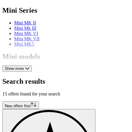
Mini Series
Mini MK II
Mini Mk III
Mini MK VI
Mini MK VII
Mini MK5
Mini models
Show more
Mini 1000
Mini 1100
Mini 1275
Search results
Mini 850
Mini Clubman
15 offers found for your search
Mini Cooper
Mini Cooper S
Mini Countryman
New offers first
Mini Moke
Mini One