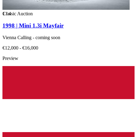
1
Classic Auction
/
4
1998 | Mini 1.3i Mayfair
Vienna Calling - coming soon
€12,000 - €16,000
Preview