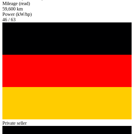
Mileage (read)
59,600 km
Power (kW/hp)
46 / 63
Private seller