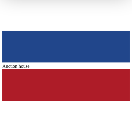
haben oder die sie im Rahmen Ihrer Nutzung der Dienste
gesammelt haben.
Datenschutzerklärung
Auction house