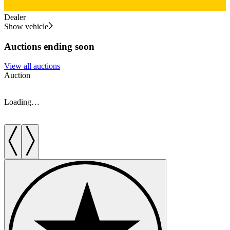
Dealer
Show vehicle
Auctions ending soon
View all auctions
Auction
A
Loading…