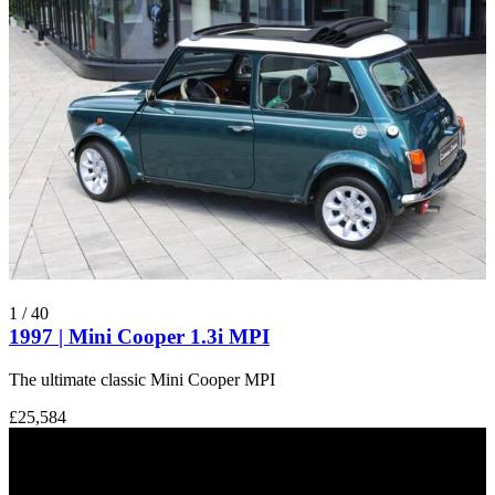
1
/
40
1997 | Mini Cooper 1.3i MPI
The ultimate classic Mini Cooper MPI
£25,584