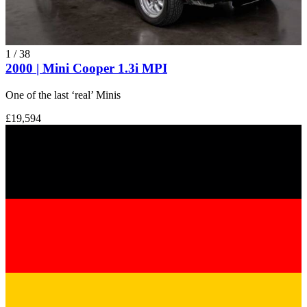
1
/
38
2000 | Mini Cooper 1.3i MPI
One of the last ‘real’ Minis
£19,594