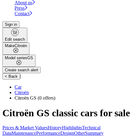
About us
Press
Contact
Sign in
Edit search
Make
Citroën
Model series
GS
Create search alert
|
< Back
Car
Citroën
Citroën GS
(0 offers)
Citroën GS classic cars for sale
Prices & Market Values
History
Highlights
Technical
Data
Maintenance
Performance
Design
Other
Summary