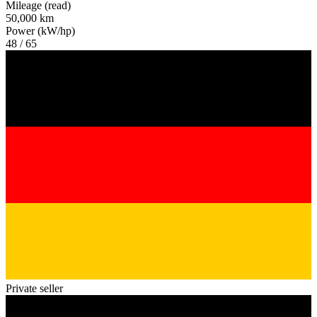
Mileage (read)
50,000 km
Power (kW/hp)
48 / 65
Private seller