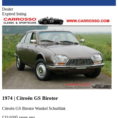
Dealer
Expired listing
1974 | Citroën GS Birotor
Citroën GS Birotor Wankel Schuifdak
£33,020
5 years ago