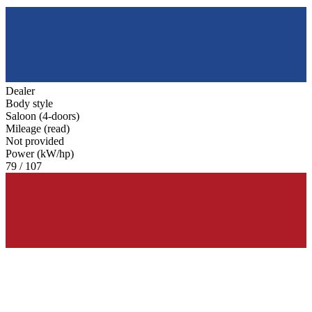
Dealer
Body style
Saloon (4-doors)
Mileage (read)
Not provided
Power (kW/hp)
79 / 107