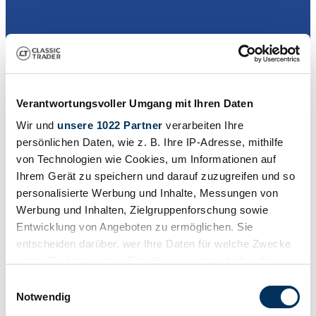
Dealer
Expired listing
Verantwortungsvoller Umgang mit Ihren Daten
Wir und
unsere 1022 Partner
verarbeiten Ihre
persönlichen Daten, wie z. B. Ihre IP-Adresse, mithilfe
von Technologien wie Cookies, um Informationen auf
Ihrem Gerät zu speichern und darauf zuzugreifen und so
personalisierte Werbung und Inhalte, Messungen von
Werbung und Inhalten, Zielgruppenforschung sowie
Entwicklung von Angeboten zu ermöglichen. Sie
entscheiden darüber, wer Ihre Daten für welche Zwecke
nutzt. Sie können Ihre Einwilligung jederzeit über die
Cookie-Erklärung oder durch Klicken auf das Privacy
Einwilligungsauswahl
Trigger Symbol ändern oder widerrufen
Notwendig
Report
Recreation