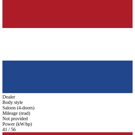
Dealer
Body style
Saloon (4-doors)
Mileage (read)
Not provided
Power (kW/hp)
41 / 56