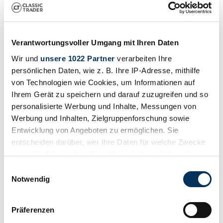
Verantwortungsvoller Umgang mit Ihren Daten
Wir und
unsere 1022 Partner
verarbeiten Ihre
persönlichen Daten, wie z. B. Ihre IP-Adresse, mithilfe
von Technologien wie Cookies, um Informationen auf
Ihrem Gerät zu speichern und darauf zuzugreifen und so
Dealer
personalisierte Werbung und Inhalte, Messungen von
Werbung und Inhalten, Zielgruppenforschung sowie
Entwicklung von Angeboten zu ermöglichen. Sie
entscheiden darüber, wer Ihre Daten für welche Zwecke
nutzt. Sie können Ihre Einwilligung jederzeit über die
Cookie-Erklärung oder durch Klicken auf das Privacy
Einwilligungsauswahl
Trigger Symbol ändern oder widerrufen
Notwendig
Wenn Sie es erlauben, würden wir auch gerne:
Präferenzen
Informationen über Ihre geografische Lage