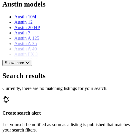
Austin models
Austin 10/4
Austin 12
Austin 20 HP
Austin 7
Austin A 125
Austin A 35
Austin A 40
Austin FX 3
Austin FX 4
Show more
Austin Gipsy
Austin K4
Search results
Austin Mini
Currently, there are no matching listings for your search.
Create search alert
Let yourself be notified as soon as a listing is published that matches
your search filters.