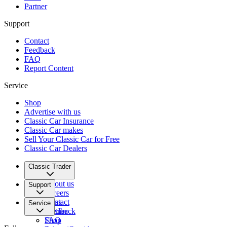
Partner
Support
Contact
Feedback
FAQ
Report Content
Service
Shop
Advertise with us
Classic Car Insurance
Classic Car makes
Sell Your Classic Car for Free
Classic Car Dealers
Classic Trader
About us
Support
Careers
Press
Contact
Service
Partner
Feedback
FAQ
Shop