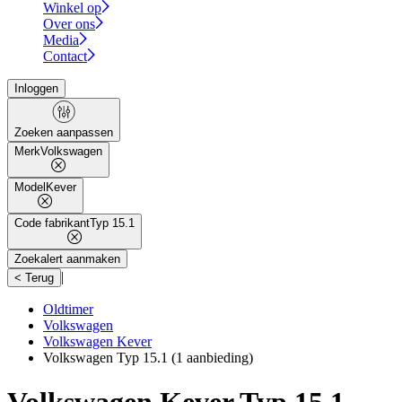
Winkel op
Over ons
Media
Contact
Inloggen
Zoeken aanpassen
Merk
Volkswagen
Model
Kever
Code fabrikant
Typ 15.1
Zoekalert aanmaken
|
< Terug
Oldtimer
Volkswagen
Volkswagen Kever
Volkswagen Typ 15.1
(1 aanbieding)
Volkswagen Kever Typ 15.1