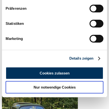
Wenn Sie es erlauben, würden wir auch gerne:
Präferenzen
Informationen über Ihre geografische Lage
erfassen, welche bis auf einige Meter genau sein
können
Statistiken
Ihr Gerät durch aktives Scannen nach
bestimmten Merkmalen (Fingerprinting) identifizieren
Marketing
Erfahren Sie mehr darüber, wie Ihre persönlichen Daten
verarbeitet werden, und legen Sie Ihre Präferenzen im
Abschnitt Einzelheiten
fest.
Details zeigen
Verkoper
Wir verwenden Cookies, um Inhalte und Anzeigen zu
Deze advertentie is verlopen
personalisieren, Funktionen für soziale Medien anbieten
Cookies zulassen
zu können und die Zugriffe auf unsere Website zu
analysieren. Außerdem geben wir Informationen zu Ihrer
Nur notwendige Cookies
Verwendung unserer Website an unsere Partner für
soziale Medien, Werbung und Analysen weiter. Unsere
Partner führen diese Informationen möglicherweise mit
weiteren Daten zusammen, die Sie ihnen bereitgestellt