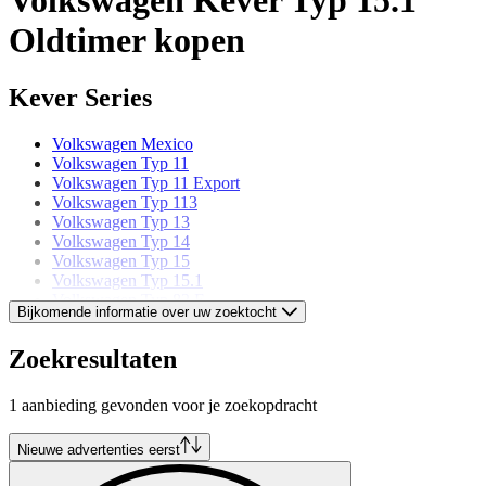
Oldtimer kopen
Kever Series
Volkswagen Mexico
Volkswagen Typ 11
Volkswagen Typ 11 Export
Volkswagen Typ 113
Volkswagen Typ 13
Volkswagen Typ 14
Volkswagen Typ 15
Volkswagen Typ 15.1
Volkswagen Typ 82 E
Bijkomende informatie over uw zoektocht
Volkswagen models
Zoekresultaten
Volkswagen Beetle
1 aanbieding gevonden voor je zoekopdracht
Volkswagen Buggy
Volkswagen Corrado
Volkswagen Golf
Nieuwe advertenties eerst
Volkswagen Karmann Ghia