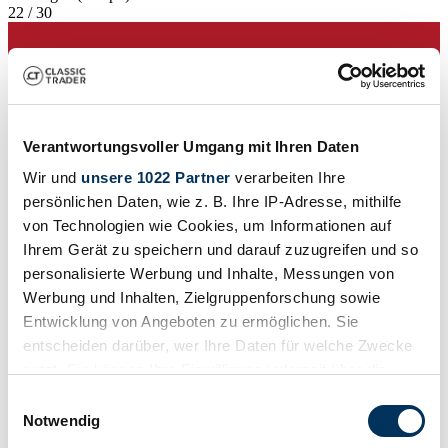
22 / 30
Verantwortungsvoller Umgang mit Ihren Daten
Wir und
unsere 1022 Partner
verarbeiten Ihre
persönlichen Daten, wie z. B. Ihre IP-Adresse, mithilfe
von Technologien wie Cookies, um Informationen auf
Ihrem Gerät zu speichern und darauf zuzugreifen und so
personalisierte Werbung und Inhalte, Messungen von
Werbung und Inhalten, Zielgruppenforschung sowie
Entwicklung von Angeboten zu ermöglichen. Sie
entscheiden darüber, wer Ihre Daten für welche Zwecke
Verkoper
nutzt. Sie können Ihre Einwilligung jederzeit über die
Cookie-Erklärung oder durch Klicken auf das Privacy
Einwilligungsauswahl
Trigger Symbol ändern oder widerrufen
Notwendig