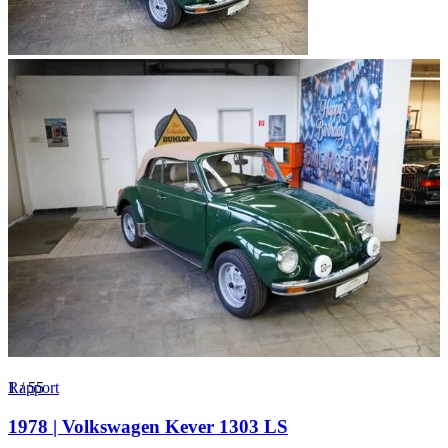
1
Rapport
/
55
1978 | Volkswagen Kever 1303 LS