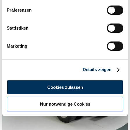
Wenn Sie es erlauben, würden wir auch gerne:
Präferenzen
Informationen über Ihre geografische Lage
erfassen, welche bis auf einige Meter genau sein
können
Statistiken
Ihr Gerät durch aktives Scannen nach
bestimmten Merkmalen (Fingerprinting) identifizieren
Marketing
Erfahren Sie mehr darüber, wie Ihre persönlichen Daten
verarbeitet werden, und legen Sie Ihre Präferenzen im
Abschnitt Einzelheiten
fest.
Details zeigen
Wir verwenden Cookies, um Inhalte und Anzeigen zu
personalisieren, Funktionen für soziale Medien anbieten
Cookies zulassen
zu können und die Zugriffe auf unsere Website zu
analysieren. Außerdem geben wir Informationen zu Ihrer
Nur notwendige Cookies
Verwendung unserer Website an unsere Partner für
soziale Medien, Werbung und Analysen weiter. Unsere
Partner führen diese Informationen möglicherweise mit
weiteren Daten zusammen, die Sie ihnen bereitgestellt