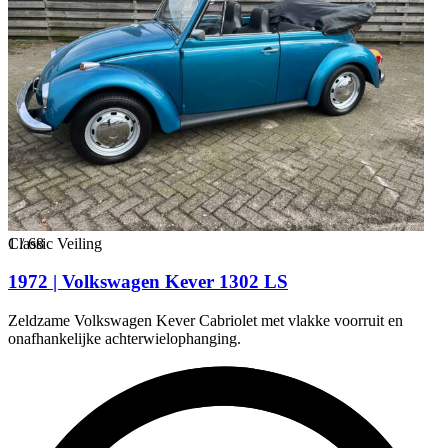
1
Classic Veiling
/
68
1972 | Volkswagen Kever 1302 LS
Zeldzame Volkswagen Kever Cabriolet met vlakke voorruit en
onafhankelijke achterwielophanging.