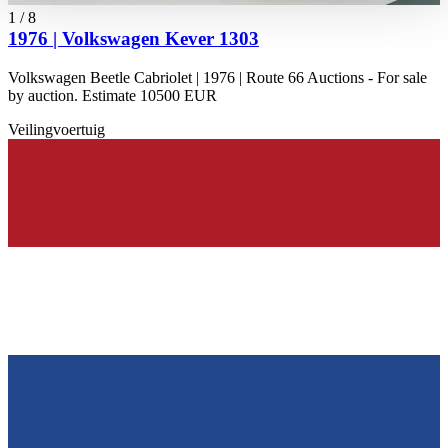
haben oder die sie im Rahmen Ihrer Nutzung der Dienste
1
/
8
gesammelt haben.
Datenschutzerklärung
1976 | Volkswagen Kever 1303
Volkswagen Beetle Cabriolet | 1976 | Route 66 Auctions - For sale
by auction. Estimate 10500 EUR
Veilingvoertuig