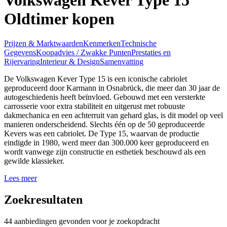
Oldtimer kopen
Prijzen & Marktwaarden
Kenmerken
Technische
Gegevens
Koopadvies / Zwakke Punten
Prestaties en
Rijervaring
Interieur & Design
Samenvatting
De Volkswagen Kever Type 15 is een iconische cabriolet
geproduceerd door Karmann in Osnabrück, die meer dan 30 jaar de
autogeschiedenis heeft beïnvloed. Gebouwd met een versterkte
carrosserie voor extra stabiliteit en uitgerust met robuuste
dakmechanica en een achterruit van gehard glas, is dit model op veel
manieren onderscheidend. Slechts één op de 50 geproduceerde
Kevers was een cabriolet. De Type 15, waarvan de productie
eindigde in 1980, werd meer dan 300.000 keer geproduceerd en
wordt vanwege zijn constructie en esthetiek beschouwd als een
gewilde klassieker.
Lees meer
Zoekresultaten
44 aanbiedingen gevonden voor je zoekopdracht