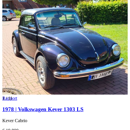
1
Rapport
/
11
1978 | Volkswagen Kever 1303 LS
Kever Cabrio