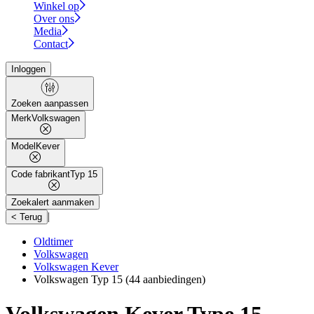
Winkel op
Over ons
Media
Contact
Inloggen
Zoeken aanpassen
Merk
Volkswagen
Model
Kever
Code fabrikant
Typ 15
Zoekalert aanmaken
|
< Terug
Oldtimer
Volkswagen
Volkswagen Kever
Volkswagen Typ 15
(44 aanbiedingen)
Volkswagen Kever Type 15