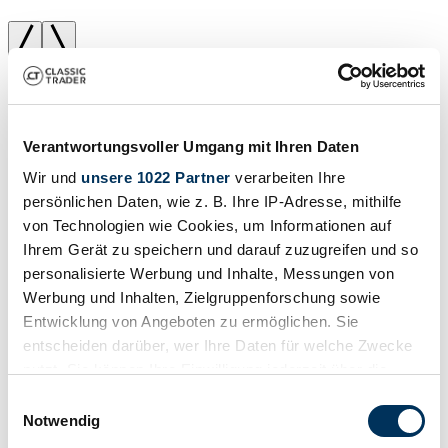
Verantwortungsvoller Umgang mit Ihren Daten
Wir und
unsere 1022 Partner
verarbeiten Ihre
persönlichen Daten, wie z. B. Ihre IP-Adresse, mithilfe
von Technologien wie Cookies, um Informationen auf
Ihrem Gerät zu speichern und darauf zuzugreifen und so
personalisierte Werbung und Inhalte, Messungen von
Werbung und Inhalten, Zielgruppenforschung sowie
Entwicklung von Angeboten zu ermöglichen. Sie
entscheiden darüber, wer Ihre Daten für welche Zwecke
nutzt. Sie können Ihre Einwilligung jederzeit über die
Cookie-Erklärung oder durch Klicken auf das Privacy
Einwilligungsauswahl
Trigger Symbol ändern oder widerrufen
Notwendig