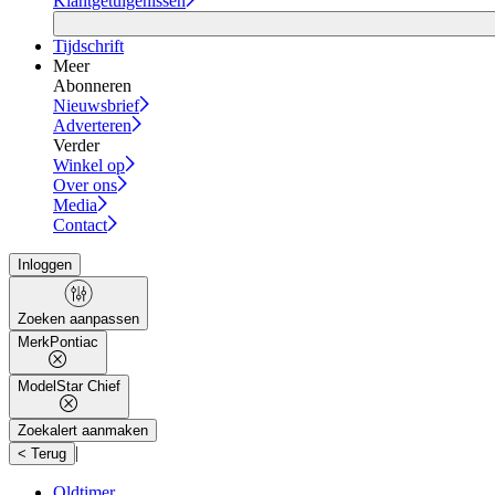
Klantgetuigenissen
Tijdschrift
Meer
Abonneren
Nieuwsbrief
Adverteren
Verder
Winkel op
Over ons
Media
Contact
Inloggen
Zoeken aanpassen
Merk
Pontiac
Model
Star Chief
Zoekalert aanmaken
|
< Terug
Oldtimer