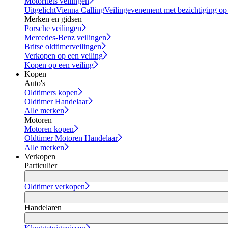
Motorfiets veilingen
Uitgelicht
Vienna Calling
Veilingevenement met bezichtiging op
Merken en gidsen
Porsche veilingen
Mercedes-Benz veilingen
Britse oldtimerveilingen
Verkopen op een veiling
Kopen op een veiling
Kopen
Auto's
Oldtimers kopen
Oldtimer Handelaar
Alle merken
Motoren
Motoren kopen
Oldtimer Motoren Handelaar
Alle merken
Verkopen
Particulier
Oldtimer verkopen
Handelaren