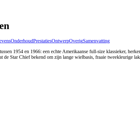
pen
evens
Onderhoud
Prestaties
Ontwerp
Overig
Samenvatting
ussen 1954 en 1966: een echte Amerikaanse full-size klassieker, herke
t de Star Chief bekend om zijn lange wielbasis, fraaie tweekleurige lak