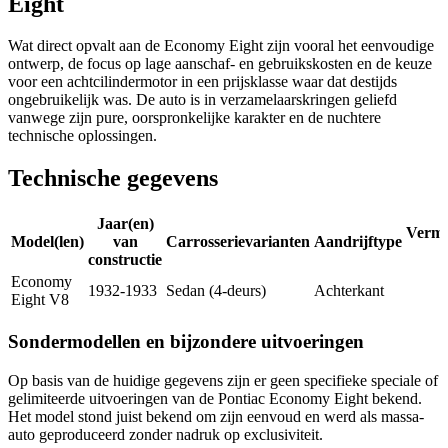
Eight
Wat direct opvalt aan de Economy Eight zijn vooral het eenvoudige
ontwerp, de focus op lage aanschaf- en gebruikskosten en de keuze
voor een achtcilindermotor in een prijsklasse waar dat destijds
ongebruikelijk was. De auto is in verzamelaarskringen geliefd
vanwege zijn pure, oorspronkelijke karakter en de nuchtere
technische oplossingen.
Technische gegevens
Jaar(en)
Verm
Model(len)
van
Carrosserievarianten
Aandrijftype
constructie
Economy
1932-1933
Sedan (4-deurs)
Achterkant
Eight V8
Sondermodellen en bijzondere uitvoeringen
Op basis van de huidige gegevens zijn er geen specifieke speciale of
gelimiteerde uitvoeringen van de Pontiac Economy Eight bekend.
Het model stond juist bekend om zijn eenvoud en werd als massa-
auto geproduceerd zonder nadruk op exclusiviteit.