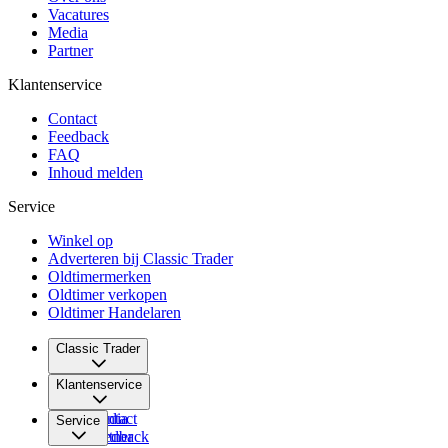
Vacatures
Media
Partner
Klantenservice
Contact
Feedback
FAQ
Inhoud melden
Service
Winkel op
Adverteren bij Classic Trader
Oldtimermerken
Oldtimer verkopen
Oldtimer Handelaren
Classic Trader
Over ons
Klantenservice
Vacatures
Media
Contact
Service
Partner
Feedback