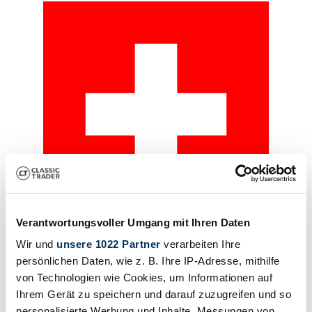
Verantwortungsvoller Umgang mit Ihren Daten
Particulier
Wir und
unsere 1022 Partner
verarbeiten Ihre
persönlichen Daten, wie z. B. Ihre IP-Adresse, mithilfe
Pontiac models
von Technologien wie Cookies, um Informationen auf
Ihrem Gerät zu speichern und darauf zuzugreifen und so
Pontiac Bonneville
Pontiac Catalina
personalisierte Werbung und Inhalte, Messungen von