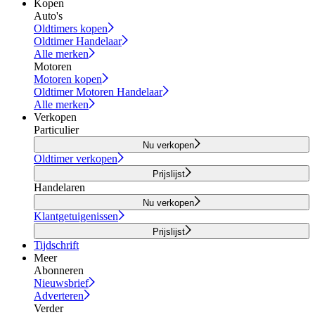
Kopen
Auto's
Oldtimers kopen
Oldtimer Handelaar
Alle merken
Motoren
Motoren kopen
Oldtimer Motoren Handelaar
Alle merken
Verkopen
Particulier
Nu verkopen
Oldtimer verkopen
Prijslijst
Handelaren
Nu verkopen
Klantgetuigenissen
Prijslijst
Tijdschrift
Meer
Abonneren
Nieuwsbrief
Adverteren
Verder