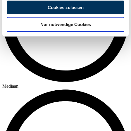
personalisieren, Funktionen für soziale Medien anbieten
Cookies zulassen
zu können und die Zugriffe auf unsere Website zu
analysieren. Außerdem geben wir Informationen zu Ihrer
Nur notwendige Cookies
Verwendung unserer Website an unsere Partner für
soziale Medien, Werbung und Analysen weiter. Unsere
Partner führen diese Informationen möglicherweise mit
weiteren Daten zusammen, die Sie ihnen bereitgestellt
haben oder die sie im Rahmen Ihrer Nutzung der Dienste
gesammelt haben.
Datenschutzerklärung
Mediaan