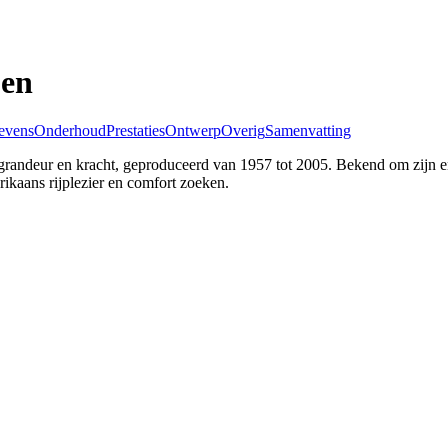
pen
evens
Onderhoud
Prestaties
Ontwerp
Overig
Samenvatting
grandeur en kracht, geproduceerd van 1957 tot 2005. Bekend om zijn en
rikaans rijplezier en comfort zoeken.