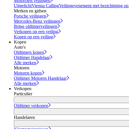
Motorfiets veilingen
Uitgelicht
Vienna Calling
Veilingevenement met bezichtiging op
Merken en gidsen
Porsche veilingen
Mercedes-Benz veilingen
Britse oldtimerveilingen
Verkopen op een veiling
Kopen op een veiling
Kopen
Auto's
Oldtimers kopen
Oldtimer Handelaar
Alle merken
Motoren
Motoren kopen
Oldtimer Motoren Handelaar
Alle merken
Verkopen
Particulier
Oldtimer verkopen
Handelaren