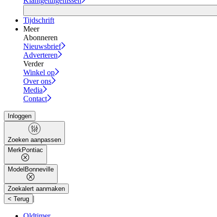
Klantgetuigenissen
Tijdschrift
Meer
Abonneren
Nieuwsbrief
Adverteren
Verder
Winkel op
Over ons
Media
Contact
Inloggen
Zoeken aanpassen
Merk
Pontiac
Model
Bonneville
Zoekalert aanmaken
|
< Terug
Oldtimer