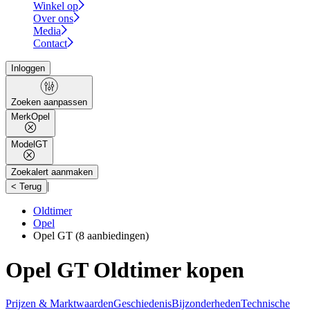
Winkel op
Over ons
Media
Contact
Inloggen
Zoeken aanpassen
Merk
Opel
Model
GT
Zoekalert aanmaken
|
< Terug
Oldtimer
Opel
Opel GT
(8 aanbiedingen)
Opel GT Oldtimer kopen
Prijzen & Marktwaarden
Geschiedenis
Bijzonderheden
Technische