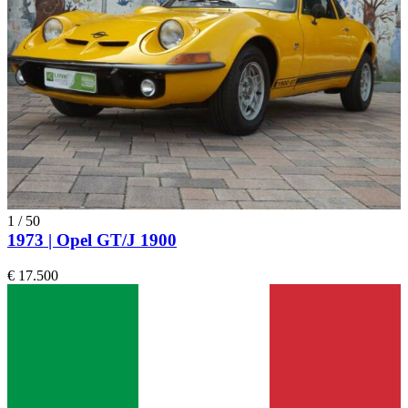
1
/
50
1973 | Opel GT/J 1900
€ 17.500