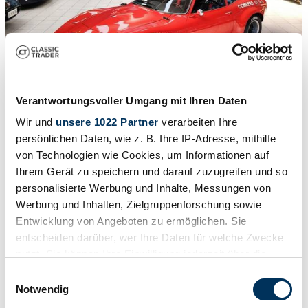
Verantwortungsvoller Umgang mit Ihren Daten
1
/
71
1970 | Opel GT 1900
Wir und
unsere 1022 Partner
verarbeiten Ihre
persönlichen Daten, wie z. B. Ihre IP-Adresse, mithilfe
OPEL 1900 GT GRUPPO 4 CONRERO – 1970
von Technologien wie Cookies, um Informationen auf
Ihrem Gerät zu speichern und darauf zuzugreifen und so
Prijs op aanvraag
personalisierte Werbung und Inhalte, Messungen von
Werbung und Inhalten, Zielgruppenforschung sowie
Entwicklung von Angeboten zu ermöglichen. Sie
entscheiden darüber, wer Ihre Daten für welche Zwecke
nutzt. Sie können Ihre Einwilligung jederzeit über die
Cookie-Erklärung oder durch Klicken auf das Privacy
Einwilligungsauswahl
Trigger Symbol ändern oder widerrufen
Notwendig