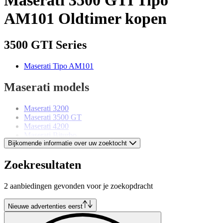
AM101 Oldtimer kopen
3500 GTI Series
Maserati Tipo AM101
Maserati models
Maserati 3200
Maserati 3500 GT
Maserati 4200
Maserati Biturbo
Bijkomende informatie over uw zoektocht
Maserati Ghibli
Maserati GranTurismo
Maserati Indy
Zoekresultaten
Maserati MC20
Maserati Merak
2 aanbiedingen gevonden voor je zoekopdracht
Maserati Mistral
Maserati Quattroporte
Maserati Spyder
Nieuwe advertenties eerst