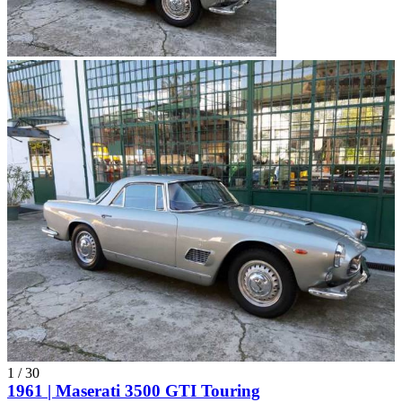
1
/
30
1961 | Maserati 3500 GTI Touring