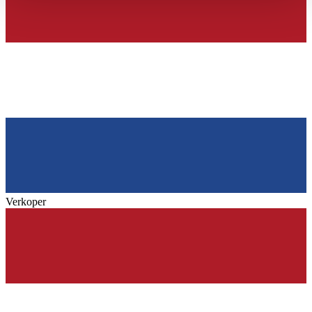
haben oder die sie im Rahmen Ihrer Nutzung der Dienste
gesammelt haben.
Datenschutzerklärung
Verkoper