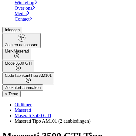
Winkel op
Over ons
Media
Contact
Inloggen
Zoeken aanpassen
Merk
Maserati
Model
3500 GTI
Code fabrikant
Tipo AM101
Zoekalert aanmaken
|
< Terug
Oldtimer
Maserati
Maserati 3500 GTI
Maserati Tipo AM101
(2 aanbiedingen)
Maserati 3500 GTI Tipo