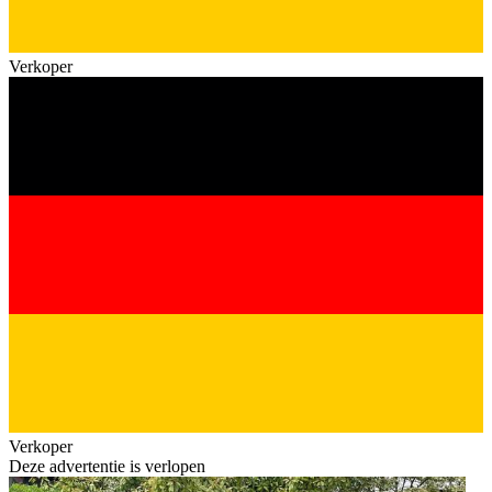
Verkoper
Verkoper
Deze advertentie is verlopen