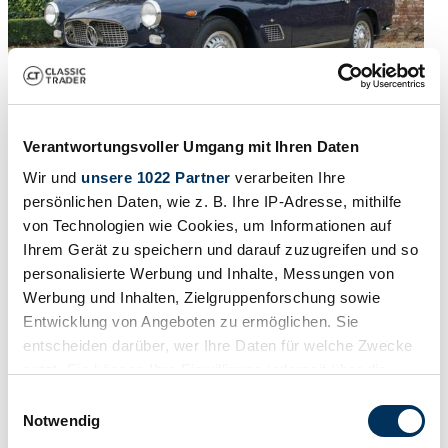
Verantwortungsvoller Umgang mit Ihren Daten
Wir und
unsere 1022 Partner
verarbeiten Ihre
1962 | Maserati 3500 GTI Touring
persönlichen Daten, wie z. B. Ihre IP-Adresse, mithilfe
Maserati 3500 GTi Touring Coupe Extensively restored by a
von Technologien wie Cookies, um Informationen auf
"Classiche" Master in 2017-2018, Accompanied with "Certificato di
Ihrem Gerät zu speichern und darauf zuzugreifen und so
Origine", Matching numbers and periodically correct color scheme,
personalisierte Werbung und Inhalte, Messungen von
Presented in "Blu Scuro over Pelle Connolly Neutra", Bare metall
body-restoration by known specialist, Offered with photos and
Werbung und Inhalten, Zielgruppenforschung sowie
invoices,
Entwicklung von Angeboten zu ermöglichen. Sie
entscheiden darüber, wer Ihre Daten für welche Zwecke
€ 289.500
2 jaar geleden
nutzt. Sie können Ihre Einwilligung jederzeit über die
Cookie-Erklärung oder durch Klicken auf das Privacy
Einwilligungsauswahl
Trigger Symbol ändern oder widerrufen
Notwendig