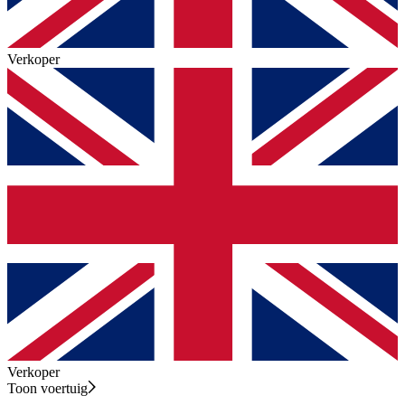
Verkoper
Verkoper
Toon voertuig