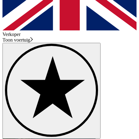
Verkoper
Toon voertuig