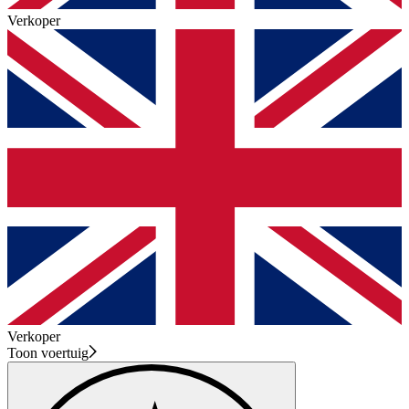
Verkoper
Verkoper
Toon voertuig