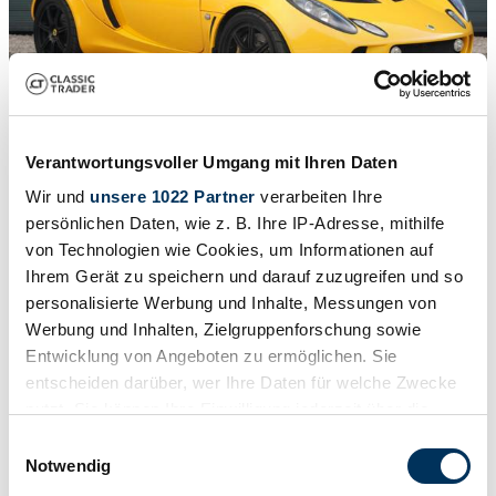
Verantwortungsvoller Umgang mit Ihren Daten
1
/
50
Wir und
unsere 1022 Partner
verarbeiten Ihre
2008 | Lotus Exige S 240
persönlichen Daten, wie z. B. Ihre IP-Adresse, mithilfe
von Technologien wie Cookies, um Informationen auf
€ 51.297
Ihrem Gerät zu speichern und darauf zuzugreifen und so
personalisierte Werbung und Inhalte, Messungen von
Werbung und Inhalten, Zielgruppenforschung sowie
Entwicklung von Angeboten zu ermöglichen. Sie
entscheiden darüber, wer Ihre Daten für welche Zwecke
nutzt. Sie können Ihre Einwilligung jederzeit über die
Cookie-Erklärung oder durch Klicken auf das Privacy
Einwilligungsauswahl
Trigger Symbol ändern oder widerrufen
Notwendig