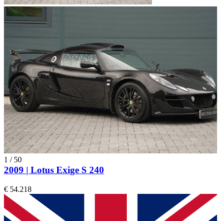
1
/
50
2009 | Lotus Exige S 240
€ 54.218