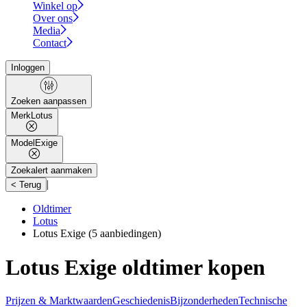
Winkel op
Over ons
Media
Contact
Inloggen
Zoeken aanpassen
Merk
Lotus
Model
Exige
Zoekalert aanmaken
|
< Terug
Oldtimer
Lotus
Lotus Exige
(5 aanbiedingen)
Lotus Exige oldtimer kopen
Prijzen & Marktwaarden
Geschiedenis
Bijzonderheden
Technische