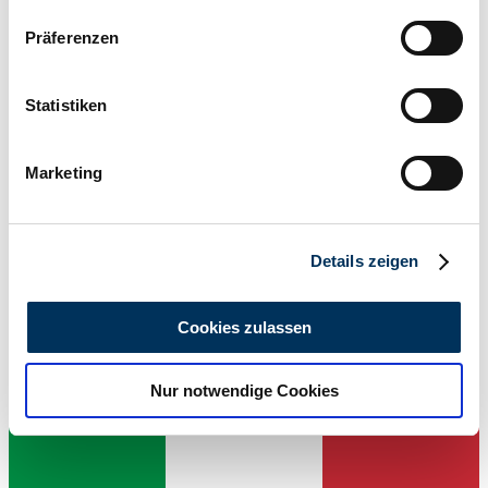
Vermogen (kW/pk)
Wenn Sie es erlauben, würden wir auch gerne:
59 / 80
Präferenzen
Informationen über Ihre geografische Lage
erfassen, welche bis auf einige Meter genau sein
können
Statistiken
Ihr Gerät durch aktives Scannen nach
bestimmten Merkmalen (Fingerprinting) identifizieren
Marketing
Erfahren Sie mehr darüber, wie Ihre persönlichen Daten
verarbeitet werden, und legen Sie Ihre Präferenzen im
Abschnitt Einzelheiten
fest.
Details zeigen
Wir verwenden Cookies, um Inhalte und Anzeigen zu
personalisieren, Funktionen für soziale Medien anbieten
Cookies zulassen
zu können und die Zugriffe auf unsere Website zu
analysieren. Außerdem geben wir Informationen zu Ihrer
Nur notwendige Cookies
Verwendung unserer Website an unsere Partner für
Verkoper
soziale Medien, Werbung und Analysen weiter. Unsere
Partner führen diese Informationen möglicherweise mit
weiteren Daten zusammen, die Sie ihnen bereitgestellt