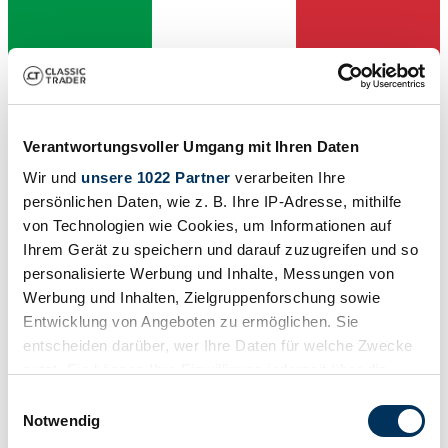
Verantwortungsvoller Umgang mit Ihren Daten
Wir und
unsere 1022 Partner
verarbeiten Ihre
persönlichen Daten, wie z. B. Ihre IP-Adresse, mithilfe
von Technologien wie Cookies, um Informationen auf
Ihrem Gerät zu speichern und darauf zuzugreifen und so
personalisierte Werbung und Inhalte, Messungen von
Werbung und Inhalten, Zielgruppenforschung sowie
Entwicklung von Angeboten zu ermöglichen. Sie
Verkoper
entscheiden darüber, wer Ihre Daten für welche Zwecke
Code fabrikant
Serie II
nutzt. Sie können Ihre Einwilligung jederzeit über die
Carrosserie detail
Cookie-Erklärung oder durch Klicken auf das Privacy
Einwilligungsauswahl
Coupé (Coupe)
Trigger Symbol ändern oder widerrufen
Notwendig
Kilometerstand (lezen)
73.747 km