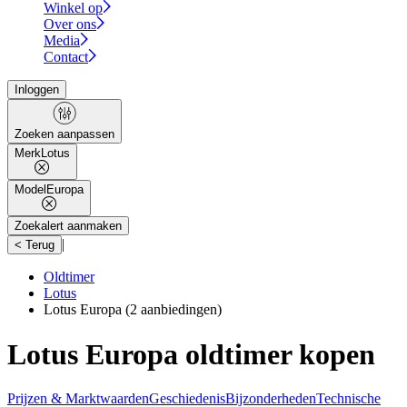
Winkel op
Over ons
Media
Contact
Inloggen
Zoeken aanpassen
Merk
Lotus
Model
Europa
Zoekalert aanmaken
|
< Terug
Oldtimer
Lotus
Lotus Europa
(2 aanbiedingen)
Lotus Europa oldtimer kopen
Prijzen & Marktwaarden
Geschiedenis
Bijzonderheden
Technische