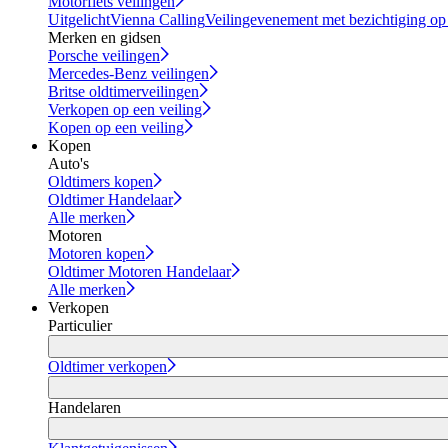
Motorfiets veilingen
Uitgelicht
Vienna Calling
Veilingevenement met bezichtiging op
Merken en gidsen
Porsche veilingen
Mercedes-Benz veilingen
Britse oldtimerveilingen
Verkopen op een veiling
Kopen op een veiling
Kopen
Auto's
Oldtimers kopen
Oldtimer Handelaar
Alle merken
Motoren
Motoren kopen
Oldtimer Motoren Handelaar
Alle merken
Verkopen
Particulier
Oldtimer verkopen
Handelaren