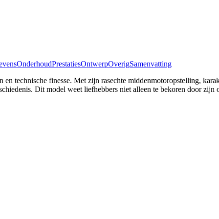
evens
Onderhoud
Prestaties
Ontwerp
Overig
Samenvatting
gn en technische finesse. Met zijn rasechte middenmotoropstelling, karak
chiedenis. Dit model weet liefhebbers niet alleen te bekoren door zijn o