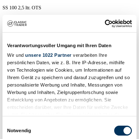
SS 100 2,5 ltr. OTS
€ 295.000
Verantwortungsvoller Umgang mit Ihren Daten
Wir und
unsere 1022 Partner
verarbeiten Ihre
persönlichen Daten, wie z. B. Ihre IP-Adresse, mithilfe
von Technologien wie Cookies, um Informationen auf
Ihrem Gerät zu speichern und darauf zuzugreifen und so
personalisierte Werbung und Inhalte, Messungen von
Werbung und Inhalten, Zielgruppenforschung sowie
Entwicklung von Angeboten zu ermöglichen. Sie
entscheiden darüber, wer Ihre Daten für welche Zwecke
nutzt. Sie können Ihre Einwilligung jederzeit über die
Cookie-Erklärung oder durch Klicken auf das Privacy
Einwilligungsauswahl
Verkoper
Trigger Symbol ändern oder widerrufen
Notwendig
Carrosserie detail
Cabriolet (Roadster)