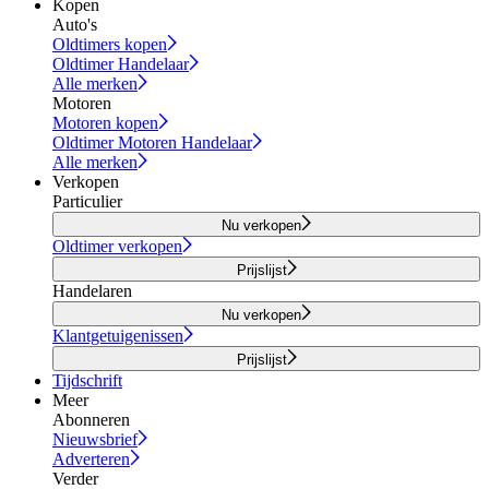
Kopen
Auto's
Oldtimers kopen
Oldtimer Handelaar
Alle merken
Motoren
Motoren kopen
Oldtimer Motoren Handelaar
Alle merken
Verkopen
Particulier
Nu verkopen
Oldtimer verkopen
Prijslijst
Handelaren
Nu verkopen
Klantgetuigenissen
Prijslijst
Tijdschrift
Meer
Abonneren
Nieuwsbrief
Adverteren
Verder