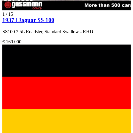
1
/
15
1937 | Jaguar SS 100
SS100 2.5L Roadster, Standard Swallow - RHD
€ 169.000