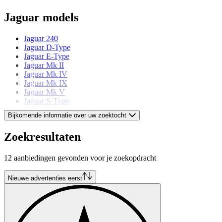
Jaguar models
Jaguar 240
Jaguar D-Type
Jaguar E-Type
Jaguar Mk II
Jaguar Mk IV
Jaguar Mk IX
Jaguar Mk V
Jaguar S-Type
Jaguar XJ
Bijkomende informatie over uw zoektocht
Jaguar XJ S
Jaguar XJ220
Zoekresultaten
Jaguar XK
12 aanbiedingen gevonden voor je zoekopdracht
Nieuwe advertenties eerst