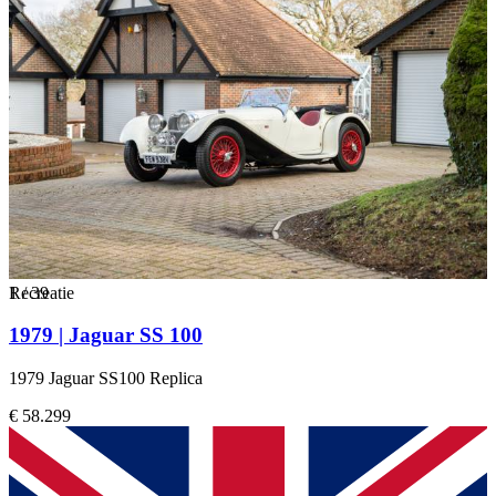
1
Recreatie
/
39
1979 | Jaguar SS 100
1979 Jaguar SS100 Replica
€ 58.299