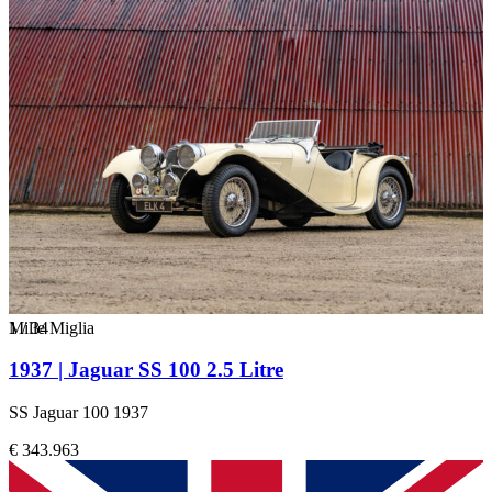
1
Mille Miglia
/
34
1937 | Jaguar SS 100 2.5 Litre
SS Jaguar 100 1937
€ 343.963