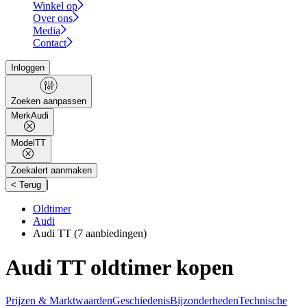
Winkel op
Over ons
Media
Contact
Inloggen
Zoeken aanpassen
Merk
Audi
Model
TT
Zoekalert aanmaken
|
< Terug
Oldtimer
Audi
Audi TT
(7 aanbiedingen)
Audi TT oldtimer kopen
Prijzen & Marktwaarden
Geschiedenis
Bijzonderheden
Technische