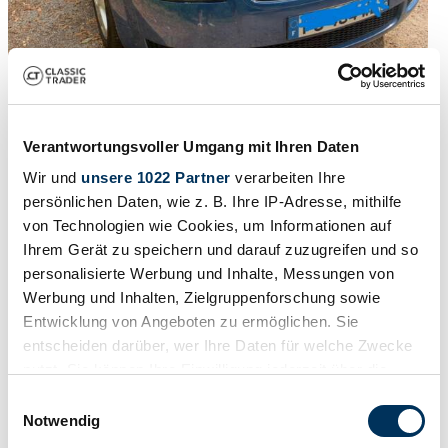
1
/
71
2000 | Audi TT 1.8 T
Verantwortungsvoller Umgang mit Ihren Daten
Beautiful Audi TT – Excellent Condition
Wir und
unsere 1022 Partner
verarbeiten Ihre
persönlichen Daten, wie z. B. Ihre IP-Adresse, mithilfe
€ 8.000
von Technologien wie Cookies, um Informationen auf
Ihrem Gerät zu speichern und darauf zuzugreifen und so
personalisierte Werbung und Inhalte, Messungen von
Werbung und Inhalten, Zielgruppenforschung sowie
Entwicklung von Angeboten zu ermöglichen. Sie
entscheiden darüber, wer Ihre Daten für welche Zwecke
nutzt. Sie können Ihre Einwilligung jederzeit über die
Cookie-Erklärung oder durch Klicken auf das Privacy
Einwilligungsauswahl
Trigger Symbol ändern oder widerrufen
Notwendig