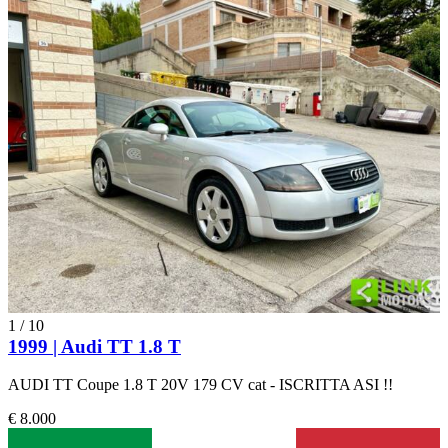
1
/
10
1999 | Audi TT 1.8 T
AUDI TT Coupe 1.8 T 20V 179 CV cat - ISCRITTA ASI !!
€ 8.000