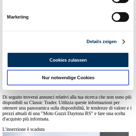
Ihr Gerät durch aktives Scannen nach
bestimmten Merkmalen (Fingerprinting) identifizieren
Marketing
Erfahren Sie mehr darüber, wie Ihre persönlichen Daten
verarbeitet werden, und legen Sie Ihre Präferenzen im
Abschnitt Einzelheiten
fest.
Venditore
Details zeigen
Mostra il veicolo
Wir verwenden Cookies, um Inhalte und Anzeigen zu
Indietro
personalisieren, Funktionen für soziale Medien anbieten
Cookies zulassen
1
zu können und die Zugriffe auf unsere Website zu
Continua
analysieren. Außerdem geben wir Informationen zu Ihrer
Nur notwendige Cookies
Verwendung unserer Website an unsere Partner für
Riferimenti all'annuncio "Moto Guzzi Daytona RS" di Classic
soziale Medien, Werbung und Analysen weiter. Unsere
Trader
Partner führen diese Informationen möglicherweise mit
Di seguito troverai annunci relativi alla tua ricerca che non sono più
weiteren Daten zusammen, die Sie ihnen bereitgestellt
disponibili su Classic Trader. Utilizza queste informazioni per
haben oder die sie im Rahmen Ihrer Nutzung der Dienste
ottenere una panoramica sulla disponibilità, le tendenze di valore e i
prezzi attuali di una "Moto Guzzi Daytona RS" e fare una scelta
gesammelt haben.
Datenschutzerklärung
d'acquisto più informata.
L'inserzione è scaduta