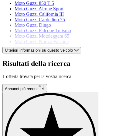
Moto Guzzi 850 T 5
Moto Guzzi Airone Sport
Moto Guzzi California III
Moto Guzzi Cardellino 75
Moto Guzzi Dingo
Moto Guzzi Falcone Turismo
Moto Guzzi Motoleggera 65
Moto Guzzi Nuovo Falcone
Moto Guzzi Stornello 125
Ulteriori informazioni su questo veicolo
Moto Guzzi V 65 Lario
Moto Guzzi V7 850 GT
Risultati della ricerca
Moto Guzzi V7 Sport
1 offerta trovata per la vostra ricerca
Annunci più recenti