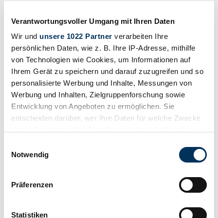
Verantwortungsvoller Umgang mit Ihren Daten
Wir und
unsere 1022 Partner
verarbeiten Ihre
persönlichen Daten, wie z. B. Ihre IP-Adresse, mithilfe
von Technologien wie Cookies, um Informationen auf
Ihrem Gerät zu speichern und darauf zuzugreifen und so
personalisierte Werbung und Inhalte, Messungen von
Werbung und Inhalten, Zielgruppenforschung sowie
Entwicklung von Angeboten zu ermöglichen. Sie
Venditore
entscheiden darüber, wer Ihre Daten für welche Zwecke
nutzt. Sie können Ihre Einwilligung jederzeit über die
Cookie-Erklärung oder durch Klicken auf das Privacy
Einwilligungsauswahl
Trigger Symbol ändern oder widerrufen
Notwendig
Wenn Sie es erlauben, würden wir auch gerne:
Präferenzen
Informationen über Ihre geografische Lage
erfassen, welche bis auf einige Meter genau sein
können
Statistiken