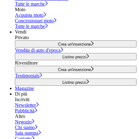
Tutte le marche
Moto
Acquista moto
Concessionari moto
Tutte le marche
Vendi
Privato
Crea un'inserzione
Vendita di auto d'epoca
Listino prezzi
Rivenditore
Crea un'inserzione
Testimonials
Listino prezzi
Magazine
Di più
Iscriviti
Newsletter
Pubblicità
Altro
Negozio
Chi siamo
Sala stampa
Contatto