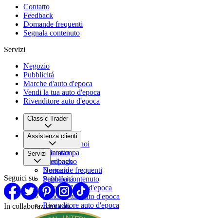
Contatto
Feedback
Domande frequenti
Segnala contenuto
Servizi
Negozio
Pubblicitá
Marche d'auto d'epoca
Vendi la tua auto d'epoca
Rivenditore auto d'epoca
Classic Trader
Chi siamo
Assistenza clienti
Lavora con noi
Sala stampa
Contatto
Servizi
Compagno
Feedback
Domande frequenti
Negozio
Seguici su
Segnala contenuto
Pubblicitá
Marche d'auto d'epoca
Vendi la tua auto d'epoca
Rivenditore auto d'epoca
In collaborazione con