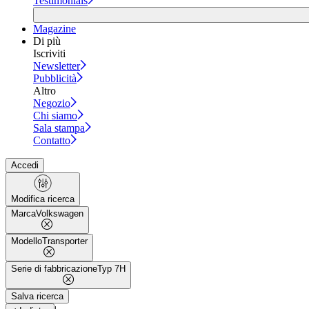
Testimonials
Magazine
Di più
Iscriviti
Newsletter
Pubblicità
Altro
Negozio
Chi siamo
Sala stampa
Contatto
Accedi
Modifica ricerca
Marca
Volkswagen
Modello
Transporter
Serie di fabbricazione
Typ 7H
Salva ricerca