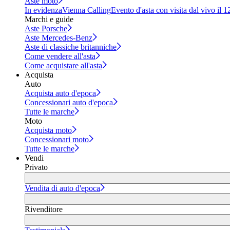
Aste moto
In evidenza
Vienna Calling
Evento d'asta con visita dal vivo il 
Marchi e guide
Aste Porsche
Aste Mercedes-Benz
Aste di classiche britanniche
Come vendere all'asta
Come acquistare all'asta
Acquista
Auto
Acquista auto d'epoca
Concessionari auto d'epoca
Tutte le marche
Moto
Acquista moto
Concessionari moto
Tutte le marche
Vendi
Privato
Vendita di auto d'epoca
Rivenditore