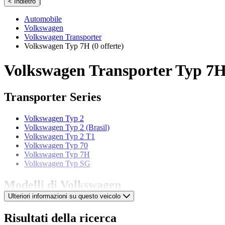
|
< Indietro
Automobile
Volkswagen
Volkswagen Transporter
Volkswagen Typ 7H
(0 offerte)
Volkswagen Transporter Typ 7H 
Transporter Series
Volkswagen Typ 2
Volkswagen Typ 2 (Brasil)
Volkswagen Typ 2 T1
Volkswagen Typ 70
Volkswagen Typ 7H
Volkswagen Typ SG
Modelli di Volkswagen
Ulteriori informazioni su questo veicolo
Volkswagen 181 Pescaccia
Volkswagen Beetle
Risultati della ricerca
Volkswagen Buggy