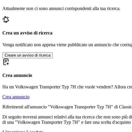
Volkswagen Corrado
Attualmente non ci sono annunci corrispondenti alla tua ricerca.
Volkswagen Golf
Volkswagen Karmann Ghia
Volkswagen Maggiolino
Volkswagen New Beetle
Volkswagen Passat
Crea un avviso di ricerca
Volkswagen Phaeton
Volkswagen Polo
Venga notificato non appena viene pubblicato un annuncio che corrispond
Volkswagen Tipo 3
Creare un avviso di ricerca
Crea annuncio
Ha un Volkswagen Transporter Typ 7H che vuole vendere? Allora cre
Crea annuncio
Riferimenti all'annuncio "Volkswagen Transporter Typ 7H" di Classi
Di seguito troverai annunci relativi alla tua ricerca che non sono più d
di una "Volkswagen Transporter Typ 7H" e fare una scelta d'acquisto 