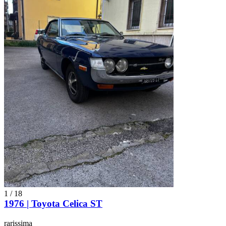
1
/
18
1976 | Toyota Celica ST
rarissima