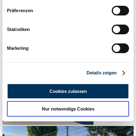
Wenn Sie es erlauben, würden wir auch gerne:
Präferenzen
Informationen über Ihre geografische Lage
erfassen, welche bis auf einige Meter genau sein
können
Statistiken
Ihr Gerät durch aktives Scannen nach
bestimmten Merkmalen (Fingerprinting) identifizieren
Marketing
Erfahren Sie mehr darüber, wie Ihre persönlichen Daten
verarbeitet werden, und legen Sie Ihre Präferenzen im
Abschnitt Einzelheiten
fest.
Details zeigen
Wir verwenden Cookies, um Inhalte und Anzeigen zu
personalisieren, Funktionen für soziale Medien anbieten
Cookies zulassen
zu können und die Zugriffe auf unsere Website zu
analysieren. Außerdem geben wir Informationen zu Ihrer
Nur notwendige Cookies
Verwendung unserer Website an unsere Partner für
soziale Medien, Werbung und Analysen weiter. Unsere
Partner führen diese Informationen möglicherweise mit
weiteren Daten zusammen, die Sie ihnen bereitgestellt