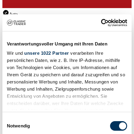
Asta
Mostra il veicolo
Aste in scadenza
Visualizza tutte le aste
Verantwortungsvoller Umgang mit Ihren Daten
Asta
A
Wir und
unsere 1022 Partner
verarbeiten Ihre
persönlichen Daten, wie z. B. Ihre IP-Adresse, mithilfe
Caricamento...
C
von Technologien wie Cookies, um Informationen auf
Ihrem Gerät zu speichern und darauf zuzugreifen und so
personalisierte Werbung und Inhalte, Messungen von
Werbung und Inhalten, Zielgruppenforschung sowie
Entwicklung von Angeboten zu ermöglichen. Sie
entscheiden darüber, wer Ihre Daten für welche Zwecke
nutzt. Sie können Ihre Einwilligung jederzeit über die
Cookie-Erklärung oder durch Klicken auf das Privacy
Einwilligungsauswahl
Trigger Symbol ändern oder widerrufen
Notwendig