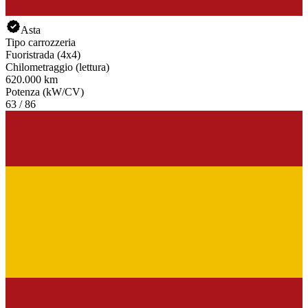
Asta
Tipo carrozzeria
Fuoristrada (4x4)
Chilometraggio (lettura)
620.000 km
Potenza (kW/CV)
63 / 86