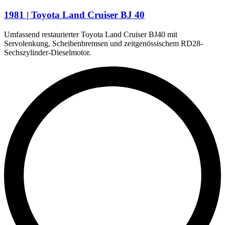
Toyota Land Cruiser
Toyota MR2
1981 | Toyota Land Cruiser BJ 40
Toyota RAV4
Toyota Yaris
Umfassend restaurierter Toyota Land Cruiser BJ40 mit
Servolenkung, Scheibenbremsen und zeitgenössischem RD28-
Sechszylinder-Dieselmotor.