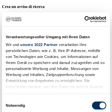
Crea un avviso di ricerca
Venga notificato non appena viene pubblicato un annuncio che
corrisponde ai tuoi filtri di ricerca.
Creare un avviso di ricerca
Verantwortungsvoller Umgang mit Ihren Daten
Wir und
unsere 1022 Partner
verarbeiten Ihre
Crea annuncio
persönlichen Daten, wie z. B. Ihre IP-Adresse, mithilfe
von Technologien wie Cookies, um Informationen auf
Ha un HTS che vuole vendere? Allora crea un annuncio ora.
Ihrem Gerät zu speichern und darauf zuzugreifen und so
Crea annuncio
personalisierte Werbung und Inhalte, Messungen von
Aste in scadenza
Werbung und Inhalten, Zielgruppenforschung sowie
Entwicklung von Angeboten zu ermöglichen. Sie
Visualizza tutte le aste
entscheiden darüber, wer Ihre Daten für welche Zwecke
Asta
A
nutzt. Sie können Ihre Einwilligung jederzeit über die
Cookie-Erklärung oder durch Klicken auf das Privacy
Einwilligungsauswahl
Caricamento...
C
Trigger Symbol ändern oder widerrufen
Notwendig