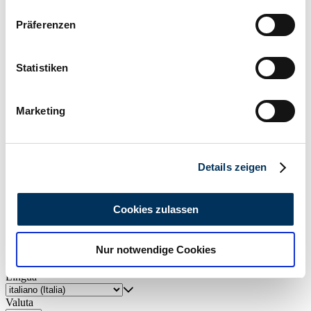
Wenn Sie es erlauben, würden wir auch gerne:
Präferenzen
Informationen über Ihre geografische Lage
erfassen, welche bis auf einige Meter genau sein
können
Statistiken
Ihr Gerät durch aktives Scannen nach
bestimmten Merkmalen (Fingerprinting) identifizieren
Crea un avviso di ricerca
Marketing
Erfahren Sie mehr darüber, wie Ihre persönlichen Daten
Venga notificato non appena viene pubblicato un annuncio che
verarbeitet werden, und legen Sie Ihre Präferenzen im
corrisponde ai tuoi filtri di ricerca.
Abschnitt Einzelheiten
fest.
Creare un avviso di ricerca
Details zeigen
Wir verwenden Cookies, um Inhalte und Anzeigen zu
personalisieren, Funktionen für soziale Medien anbieten
Cookies zulassen
Crea annuncio
zu können und die Zugriffe auf unsere Website zu
analysieren. Außerdem geben wir Informationen zu Ihrer
Ha un HTS che vuole vendere? Allora crea un annuncio ora.
Nur notwendige Cookies
Verwendung unserer Website an unsere Partner für
Crea annuncio
soziale Medien, Werbung und Analysen weiter. Unsere
Lingua
Partner führen diese Informationen möglicherweise mit
weiteren Daten zusammen, die Sie ihnen bereitgestellt
Valuta