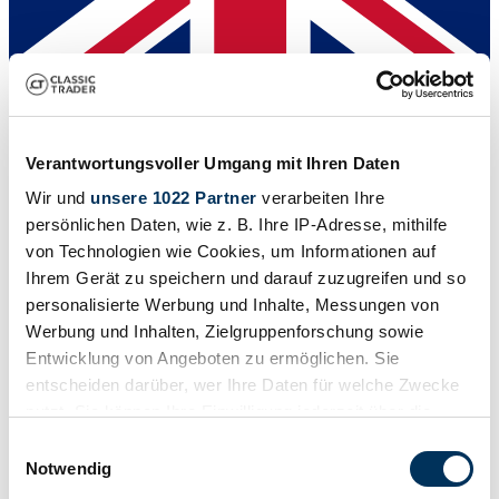
Venditore
Verantwortungsvoller Umgang mit Ihren Daten
Wir und
unsere 1022 Partner
verarbeiten Ihre
persönlichen Daten, wie z. B. Ihre IP-Adresse, mithilfe
von Technologien wie Cookies, um Informationen auf
Ihrem Gerät zu speichern und darauf zuzugreifen und so
personalisierte Werbung und Inhalte, Messungen von
Werbung und Inhalten, Zielgruppenforschung sowie
Entwicklung von Angeboten zu ermöglichen. Sie
entscheiden darüber, wer Ihre Daten für welche Zwecke
nutzt. Sie können Ihre Einwilligung jederzeit über die
Cookie-Erklärung oder durch Klicken auf das Privacy
Einwilligungsauswahl
Trigger Symbol ändern oder widerrufen
Notwendig