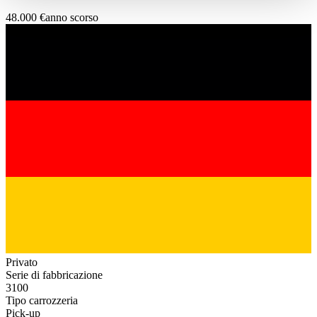
haben oder die sie im Rahmen Ihrer Nutzung der Dienste
48.000 €
anno scorso
gesammelt haben.
Datenschutzerklärung
Privato
Serie di fabbricazione
3100
Tipo carrozzeria
Pick-up