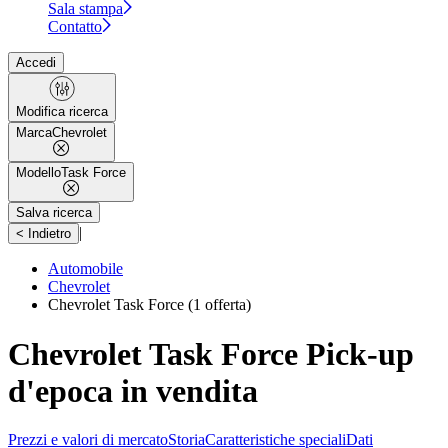
Sala stampa
Contatto
Accedi
Modifica ricerca
Marca
Chevrolet
Modello
Task Force
Salva ricerca
|
< Indietro
Automobile
Chevrolet
Chevrolet Task Force
(1 offerta)
Chevrolet Task Force Pick-up
d'epoca in vendita
Prezzi e valori di mercato
Storia
Caratteristiche speciali
Dati